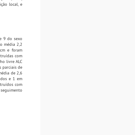
ção local, e
 e 9 do sexo
o média 2,2
 cm e foram
struídas com
ho livre ALC
s parciais de
média de 2,6
ados e 1 em
struídos com
e seguimento