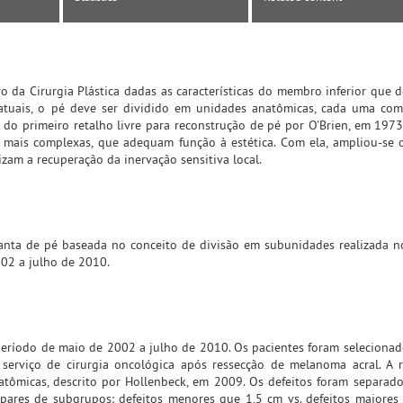
 da Cirurgia Plástica dadas as características do membro inferior que d
s atuais, o pé deve ser dividido em unidades anatômicas, cada uma c
 do primeiro retalho livre para reconstrução de pé por O'Brien, em 1973
 mais complexas, que adequam função à estética. Com ela, ampliou-se 
izam a recuperação da inervação sensitiva local.
anta de pé baseada no conceito de divisão em subunidades realizada n
002 a julho de 2010.
 período de maio de 2002 a julho de 2010. Os pacientes foram seleciona
rviço de cirurgia oncológica após ressecção de melanoma acral. A r
tômicas, descrito por Hollenbeck, em 2009. Os defeitos foram separad
pares de subgrupos: defeitos menores que 1,5 cm vs. defeitos maiores