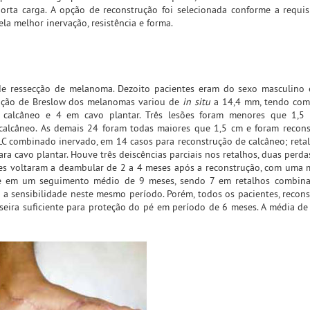
orta carga. A opção de reconstrução foi selecionada conforme a requisi
la melhor inervação, resistência e forma.
 de ressecção de melanoma. Dezoito pacientes eram do sexo masculino
ficação de Breslow dos melanomas variou de
in situ
a 14,4 mm, tendo com
 calcâneo e 4 em cavo plantar. Três lesões foram menores que 1,5
 calcâneo. As demais 24 foram todas maiores que 1,5 cm e foram recon
ALC combinado inervado, em 14 casos para reconstrução de calcâneo; retal
a cavo plantar. Houve três deiscências parciais nos retalhos, duas perda
tes voltaram a deambular de 2 a 4 meses após a reconstrução, com uma 
ade em um seguimento médio de 9 meses, sendo 7 em retalhos combin
 a sensibilidade neste mesmo período. Porém, todos os pacientes, recon
osseira suficiente para proteção do pé em período de 6 meses. A média d