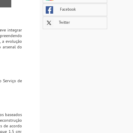
Facebook
Twitter
eve integrar
ompreendendo
, a evolução
o arsenal do
o Serviço de
dos baseados
econstrução
os de acordo
 que 1,5 cm;