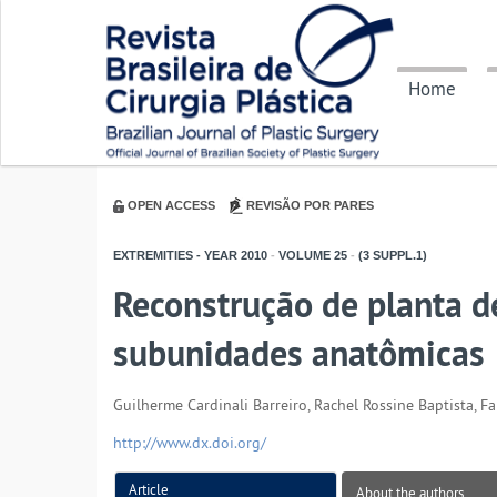
Home
OPEN ACCESS
REVISÃO POR PARES
EXTREMITIES - YEAR
2010
-
VOLUME
25
-
(3 SUPPL.1)
Reconstrução de planta d
subunidades anatômicas
Guilherme Cardinali Barreiro, Rachel Rossine Baptista, F
http://www.dx.doi.org/
Article
About the authors