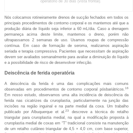
operatório de 30 dias (vista frontal).
Nós colocamos rotineiramente drenos de sucção fechados em todos os
principais procedimentos de contorno corporal e os mantemos até que a
produção diária de líquido seja inferior a 60 mL/dia. Caso a drenagem
permaneça acima deste limite, mantemos o dreno, porém não
ultrapassamos 2 semanas de uso. Usamos roupas de compressão
contínua. Em caso de formação de seroma, realizamos aspiração
seriada e terapia compressiva. Pacientes que necessitam de aspiração
devem ser avaliados semanalmente para avaliar a diminuição do líquido
e a possibilidade de risco de desenvolver infecção.
Deiscência de ferida operatória
A deiscência da ferida é uma das complicações mais comuns
16
observadas em procedimentos de contorno corporal pósbariátricos.
Em nosso estudo, observamos uma alta incidência de deiscência da
ferida nas cicatrizes da cruroplastia, particularmente na junção das
incisões na região inguinal e na parte medial da coxa. Um trabalho
23
publicado por Albuquerque et al.
descreve a técnica do retalho
triangular para cruroplastia medial, na qual a modificação proposta à
cruroplastia medial de coxas em “T” tradicional consiste na manutenção
de um retalho cutâneo triangular de 4,5 × 4,0 cm, com base superior,