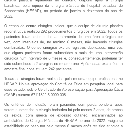
cirurgia plástica reparadora do contorno corporal após a cirurgia
bariátrica, pela equipe da cirurgia plástica do hospital estadual de
Sapopemba (HESAP), no período de janeiro a dezembro do ano de
2022.
O censo do centro cirúrgico indicou que a equipe de cirurgia plástica
reconstrutiva realizou 292 procedimentos cirúrgicos em 2022. Todos os
pacientes foram submetidos a tratamento de uma área cirúrgica por
vez, com intervalos de, no mínimo 6 meses, não havendo cirurgias
combinadas. O censo cirúrgico excluiu registros duplicados, uma vez
que alguns pacientes foram submetidos a mais de uma intervenção
cirúrgica num intervalo de 6 meses e, consequentemente, poderiam ter
sido submetidos a 2 cirurgias no mesmo ano. Após essas exclusões, a
amostra final consistiu em 242 pacientes.
Todas as cirurgias foram realizadas pela mesma equipe profissional no
HESAP. Houve aprovação do Comitê de Ética em pesquisa local para
esse estudo, sob o Certificado de Apresentação para Apreciação Ética
(CAAE) número 67111822.5.0000.008.
Os critérios de inclusão foram pacientes com perda ponderal após
serem submetidos a cirurgia bariátrica há pelo menos 2 anos, de ambos
os sexos, com queixa de excesso cutâneo, encaminhados ao
ambulatório de Cirurgia Plástica do HESAP no ano de 2022. Exigiu-se
estabilidade do peso por pelo menos 6 meses após ter sido atingida a