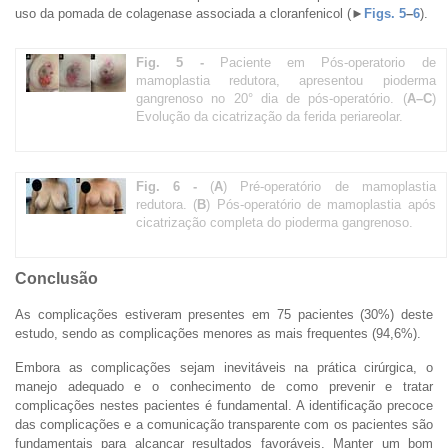
uso da pomada de colagenase associada a cloranfenicol (
►
Figs. 5
–
6
).
Fig. 5 -
Paciente em Pós-operatorio de
mamoplastia redutora, apresentou pioderma
gangrenoso no 20° dia de pós-operatório. (
A–C
)
Evolução da cicatrização da ferida periareolar.
Fig. 6 -
(
A
) Pré-operatório de mamoplastia
redutora. (
B
) Pós-operatório de mamoplastia após
cicatrização completa do pioderma gangrenoso.
Conclusão
As complicações estiveram presentes em 75 pacientes (30%) deste
estudo, sendo as complicações menores as mais frequentes (94,6%).
Embora as complicações sejam inevitáveis na prática cirúrgica, o
manejo adequado e o conhecimento de como prevenir e tratar
complicações nestes pacientes é fundamental. A identificação precoce
das complicações e a comunicação transparente com os pacientes são
fundamentais para alcançar resultados favoráveis. Manter um bom