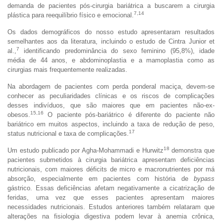
demanda de pacientes pós-cirurgia bariátrica a buscarem a cirurgia
7,14
plástica para reequilíbrio físico e emocional.
Os dados demográficos do nosso estudo apresentaram resultados
semelhantes aos da literatura, incluindo o estudo de Cintra Junior et
7
al.,
identificando predominância do sexo feminino (95,8%), idade
média de 44 anos, e abdominoplastia e a mamoplastia como as
cirurgias mais frequentemente realizadas.
Na abordagem de pacientes com perda ponderal maciça, devem-se
conhecer as peculiaridades clínicas e os riscos de complicações
desses indivíduos, que são maiores que em pacientes não-ex-
15,16
obesos.
O paciente pós-bariátrico é diferente do paciente não
bariátrico em muitos aspectos, incluindo a taxa de redução de peso,
17
status nutricional e taxa de complicações.
18
Um estudo publicado por Agha-Mohammadi e Hurwitz
demonstra que
pacientes submetidos à cirurgia bariátrica apresentam deficiências
nutricionais, com maiores déficits de micro e macronutrientes por má
absorção, especialmente em pacientes com história de
bypass
gástrico. Essas deficiências afetam negativamente a cicatrização de
feridas, uma vez que esses pacientes apresentam maiores
necessidades nutricionais. Estudos anteriores também relataram que
alterações na fisiologia digestiva podem levar à anemia crônica,