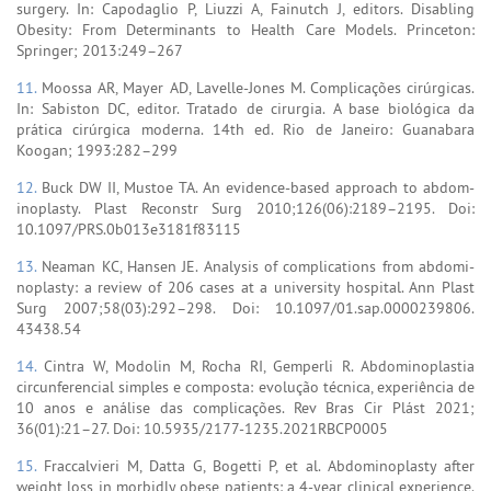
surgery. In: Capodaglio P, Liuzzi A, Fainutch J, editors. Disabling
Obesity: From Determinants to Health Care Models. Princeton:
Springer; 2013:249–267
11.
Moossa AR, Mayer AD, Lavelle-Jones M. Complicações cirúrgicas.
In: Sabiston DC, editor. Tratado de cirurgia. A base biológica da
prática cirúrgica moderna. 14th ed. Rio de Janeiro: Guanabara
Koogan; 1993:282–299
12.
Buck DW II, Mustoe TA. An evidence-based approach to abdom-
inoplasty. Plast Reconstr Surg 2010;126(06):2189–2195. Doi:
10.1097/PRS.0b013e3181f83115
13.
Neaman KC, Hansen JE. Analysis of complications from abdomi-
noplasty: a review of 206 cases at a university hospital. Ann Plast
Surg 2007;58(03):292–298. Doi: 10.1097/01.sap.0000239806.
43438.54
14.
Cintra W, Modolin M, Rocha RI, Gemperli R. Abdominoplastia
circunferencial simples e composta: evolução técnica, experiência de
10 anos e análise das complicações. Rev Bras Cir Plást 2021;
36(01):21–27. Doi: 10.5935/2177-1235.2021RBCP0005
15.
Fraccalvieri M, Datta G, Bogetti P, et al. Abdominoplasty after
weight loss in morbidly obese patients: a 4-year clinical experience.