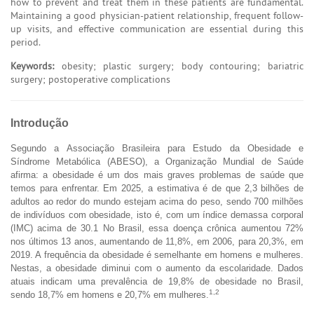
how to prevent and treat them in these patients are fundamental.
Maintaining a good physician-patient relationship, frequent follow-
up visits, and effective communication are essential during this
period.
Keywords:
obesity; plastic surgery; body contouring; bariatric
surgery; postoperative complications
Introdução
Segundo a Associação Brasileira para Estudo da Obesidade e
Síndrome Metabólica (ABESO), a Organização Mundial de Saúde
afirma: a obesidade é um dos mais graves problemas de saúde que
temos para enfrentar. Em 2025, a estimativa é de que 2,3 bilhões de
adultos ao redor do mundo estejam acima do peso, sendo 700 milhões
de indivíduos com obesidade, isto é, com um índice demassa corporal
(IMC) acima de 30.1 No Brasil, essa doença crônica aumentou 72%
nos últimos 13 anos, aumentando de 11,8%, em 2006, para 20,3%, em
2019. A frequência da obesidade é semelhante em homens e mulheres.
Nestas, a obesidade diminui com o aumento da escolaridade. Dados
atuais indicam uma prevalência de 19,8% de obesidade no Brasil,
1,2
sendo 18,7% em homens e 20,7% em mulheres.