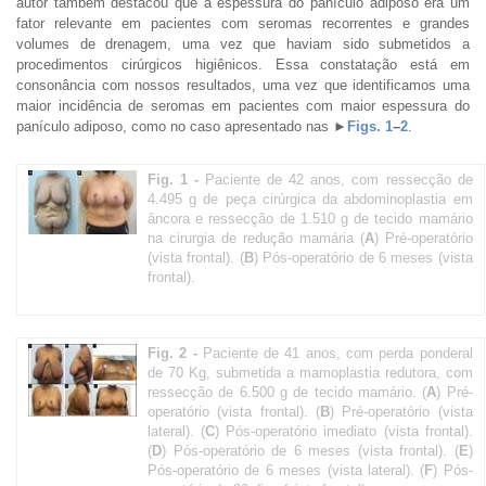
autor também destacou que a espessura do panículo adiposo era um
fator relevante em pacientes com seromas recorrentes e grandes
volumes de drenagem, uma vez que haviam sido submetidos a
procedimentos cirúrgicos higiênicos. Essa constatação está em
consonância com nossos resultados, uma vez que identificamos uma
maior incidência de seromas em pacientes com maior espessura do
panículo adiposo, como no caso apresentado nas
►
Figs. 1
–
2
.
Fig. 1 -
Paciente de 42 anos, com ressecção de
4.495 g de peça cirúrgica da abdominoplastia em
âncora e ressecção de 1.510 g de tecido mamário
na cirurgia de redução mamária (
A
) Pré-operatório
(vista frontal). (
B
) Pós-operatório de 6 meses (vista
frontal).
Fig. 2 -
Paciente de 41 anos, com perda ponderal
de 70 Kg, submetida a mamoplastia redutora, com
ressecção de 6.500 g de tecido mamário. (
A
) Pré-
operatório (vista frontal). (
B
) Pré-operatório (vista
lateral). (
C
) Pós-operatório imediato (vista frontal).
(
D
) Pós-operatório de 6 meses (vista frontal). (
E
)
Pós-operatório de 6 meses (vista lateral). (
F
) Pós-