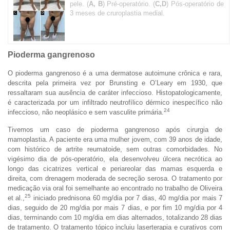
pele. (
A, B
) Pré-operatório. (
C,D
) Pós-operatório de
3 meses de cruroplastia medial.
Pioderma gangrenoso
O pioderma gangrenoso é a uma dermatose autoimune crônica e rara,
descrita pela primeira vez por Brunsting e O’Leary em 1930, que
ressaltaram sua ausência de caráter infeccioso. Histopatologicamente,
é caracterizada por um infiltrado neutrofílico dérmico inespecífico não
24
infeccioso, não neoplásico e sem vasculite primária.
Tivemos um caso de pioderma gangrenoso após cirurgia de
mamoplastia. A paciente era uma mulher jovem, com 39 anos de idade,
com histórico de artrite reumatoide, sem outras comorbidades. No
vigésimo dia de pós-operatório, ela desenvolveu úlcera necrótica ao
longo das cicatrizes vertical e periareolar das mamas esquerda e
direita, com drenagem moderada de secreção serosa. O tratamento por
medicação via oral foi semelhante ao encontrado no trabalho de Oliveira
25
et al.,
iniciado prednisona 60 mg/dia por 7 dias, 40 mg/dia por mais 7
dias, seguido de 20 mg/dia por mais 7 dias, e por fim 10 mg/dia por 4
dias, terminando com 10 mg/dia em dias alternados, totalizando 28 dias
de tratamento. O tratamento tópico incluiu laserterapia e curativos com