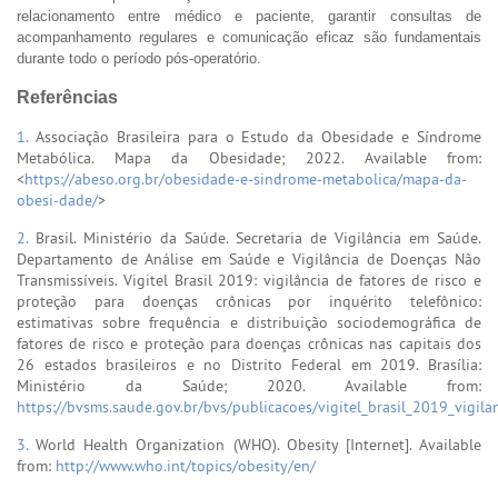
relacionamento entre médico e paciente, garantir consultas de
acompanhamento regulares e comunicação eficaz são fundamentais
durante todo o período pós-operatório.
Referências
1.
Associação Brasileira para o Estudo da Obesidade e Síndrome
Metabólica. Mapa da Obesidade; 2022. Available from:
<
https://abeso.org.br/obesidade-e-sindrome-metabolica/mapa-da-
obesi-dade/
>
2.
Brasil. Ministério da Saúde. Secretaria de Vigilância em Saúde.
Departamento de Análise em Saúde e Vigilância de Doenças Não
Transmissíveis. Vigitel Brasil 2019: vigilância de fatores de risco e
proteção para doenças crônicas por inquérito telefônico:
estimativas sobre frequência e distribuição sociodemográfica de
fatores de risco e proteção para doenças crônicas nas capitais dos
26 estados brasileiros e no Distrito Federal em 2019. Brasília:
Ministério da Saúde; 2020. Available from:
https://bvsms.saude.gov.br/bvs/publicacoes/vigitel_brasil_2019_vigilan
3.
World Health Organization (WHO). Obesity [Internet]. Available
from:
http://www.who.int/topics/obesity/en/