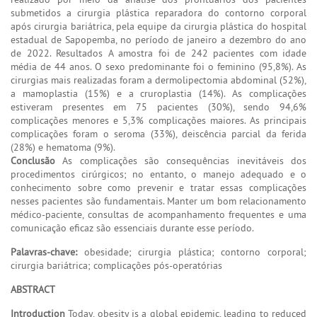
submetidos a cirurgia plástica reparadora do contorno corporal
após cirurgia bariátrica, pela equipe da cirurgia plástica do hospital
estadual de Sapopemba, no período de janeiro a dezembro do ano
de 2022. Resultados A amostra foi de 242 pacientes com idade
média de 44 anos. O sexo predominante foi o feminino (95,8%). As
cirurgias mais realizadas foram a dermolipectomia abdominal (52%),
a mamoplastia (15%) e a cruroplastia (14%). As complicações
estiveram presentes em 75 pacientes (30%), sendo 94,6%
complicações menores e 5,3% complicações maiores. As principais
complicações foram o seroma (33%), deiscência parcial da ferida
(28%) e hematoma (9%).
Conclusão
As complicações são consequências inevitáveis dos
procedimentos cirúrgicos; no entanto, o manejo adequado e o
conhecimento sobre como prevenir e tratar essas complicações
nesses pacientes são fundamentais. Manter um bom relacionamento
médico-paciente, consultas de acompanhamento frequentes e uma
comunicação eficaz são essenciais durante esse período.
Palavras-chave:
obesidade; cirurgia plástica; contorno corporal;
cirurgia bariátrica; complicações pós-operatórias
ABSTRACT
Introduction
Today, obesity is a global epidemic, leading to reduced