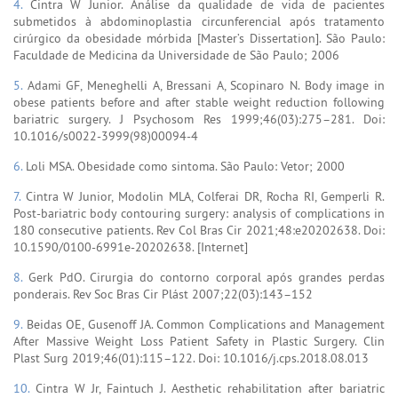
4.
Cintra W Junior. Análise da qualidade de vida de pacientes
submetidos à abdominoplastia circunferencial após tratamento
cirúrgico da obesidade mórbida [Master’s Dissertation]. São Paulo:
Faculdade de Medicina da Universidade de São Paulo; 2006
5.
Adami GF, Meneghelli A, Bressani A, Scopinaro N. Body image in
obese patients before and after stable weight reduction following
bariatric surgery. J Psychosom Res 1999;46(03):275–281. Doi:
10.1016/s0022-3999(98)00094-4
6.
Loli MSA. Obesidade como sintoma. São Paulo: Vetor; 2000
7.
Cintra W Junior, Modolin MLA, Colferai DR, Rocha RI, Gemperli R.
Post-bariatric body contouring surgery: analysis of complications in
180 consecutive patients. Rev Col Bras Cir 2021;48:e20202638. Doi:
10.1590/0100-6991e-20202638. [Internet]
8.
Gerk PdO. Cirurgia do contorno corporal após grandes perdas
ponderais. Rev Soc Bras Cir Plást 2007;22(03):143–152
9.
Beidas OE, Gusenoff JA. Common Complications and Management
After Massive Weight Loss Patient Safety in Plastic Surgery. Clin
Plast Surg 2019;46(01):115–122. Doi: 10.1016/j.cps.2018.08.013
10.
Cintra W Jr, Faintuch J. Aesthetic rehabilitation after bariatric