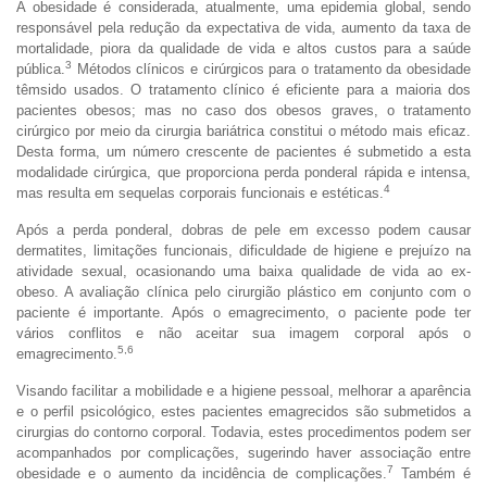
A obesidade é considerada, atualmente, uma epidemia global, sendo
responsável pela redução da expectativa de vida, aumento da taxa de
mortalidade, piora da qualidade de vida e altos custos para a saúde
3
pública.
Métodos clínicos e cirúrgicos para o tratamento da obesidade
têmsido usados. O tratamento clínico é eficiente para a maioria dos
pacientes obesos; mas no caso dos obesos graves, o tratamento
cirúrgico por meio da cirurgia bariátrica constitui o método mais eficaz.
Desta forma, um número crescente de pacientes é submetido a esta
modalidade cirúrgica, que proporciona perda ponderal rápida e intensa,
4
mas resulta em sequelas corporais funcionais e estéticas.
Após a perda ponderal, dobras de pele em excesso podem causar
dermatites, limitações funcionais, dificuldade de higiene e prejuízo na
atividade sexual, ocasionando uma baixa qualidade de vida ao ex-
obeso. A avaliação clínica pelo cirurgião plástico em conjunto com o
paciente é importante. Após o emagrecimento, o paciente pode ter
vários conflitos e não aceitar sua imagem corporal após o
5,6
emagrecimento.
Visando facilitar a mobilidade e a higiene pessoal, melhorar a aparência
e o perfil psicológico, estes pacientes emagrecidos são submetidos a
cirurgias do contorno corporal. Todavia, estes procedimentos podem ser
acompanhados por complicações, sugerindo haver associação entre
7
obesidade e o aumento da incidência de complicações.
Também é