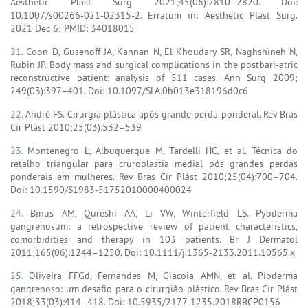
Aesthetic Plast Surg 2021;45(06):2810–2820. Doi:
10.1007/s00266-021-02315-2. Erratum in: Aesthetic Plast Surg.
2021 Dec 6; PMID: 34018015
21.
Coon D, Gusenoff JA, Kannan N, El Khoudary SR, Naghshineh N,
Rubin JP. Body mass and surgical complications in the postbari-atric
reconstructive patient: analysis of 511 cases. Ann Surg 2009;
249(03):397–401. Doi: 10.1097/SLA.0b013e318196d0c6
22.
André FS. Cirurgia plástica após grande perda ponderal. Rev Bras
Cir Plást 2010;25(03):532–539
23.
Montenegro L, Albuquerque M, Tardelli HC, et al. Técnica do
retalho triangular para cruroplastia medial pós grandes perdas
ponderais em mulheres. Rev Bras Cir Plást 2010;25(04):700–704.
Doi: 10.1590/S1983-51752010000400024
24.
Binus AM, Qureshi AA, Li VW, Winterfield LS. Pyoderma
gangrenosum: a retrospective review of patient characteristics,
comorbidities and therapy in 103 patients. Br J Dermatol
2011;165(06):1244–1250. Doi: 10.1111/j.1365-2133.2011.10565.x
25.
Oliveira FFGd, Fernandes M, Giacoia AMN, et al. Pioderma
gangrenoso: um desafio para o cirurgião plástico. Rev Bras Cir Plást
2018;33(03):414–418. Doi: 10.5935/2177-1235.2018RBCP0156