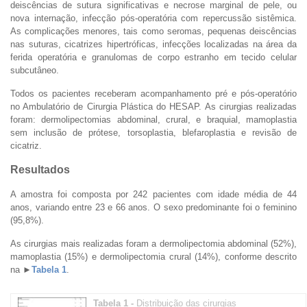
deiscências de sutura significativas e necrose marginal de pele, ou
nova internação, infecção pós-operatória com repercussão sistêmica.
As complicações menores, tais como seromas, pequenas deiscências
nas suturas, cicatrizes hipertróficas, infecções localizadas na área da
ferida operatória e granulomas de corpo estranho em tecido celular
subcutâneo.
Todos os pacientes receberam acompanhamento pré e pós-operatório
no Ambulatório de Cirurgia Plástica do HESAP. As cirurgias realizadas
foram: dermolipectomias abdominal, crural, e braquial, mamoplastia
sem inclusão de prótese, torsoplastia, blefaroplastia e revisão de
cicatriz.
Resultados
A amostra foi composta por 242 pacientes com idade média de 44
anos, variando entre 23 e 66 anos. O sexo predominante foi o feminino
(95,8%).
As cirurgias mais realizadas foram a dermolipectomia abdominal (52%),
mamoplastia (15%) e dermolipectomia crural (14%), conforme descrito
na
►
Tabela 1
.
Tabela 1 -
Distribuição das cirurgias