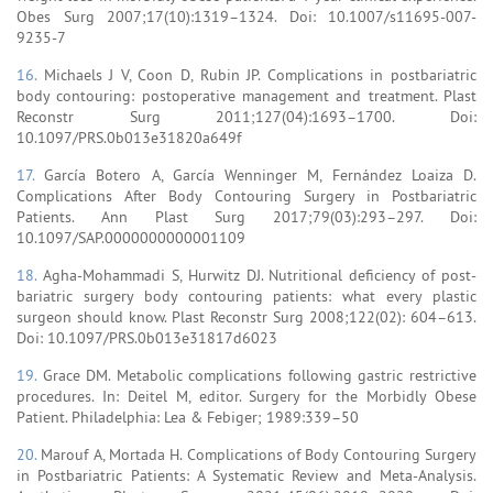
Obes Surg 2007;17(10):1319–1324. Doi: 10.1007/s11695-007-
9235-7
16.
Michaels J V, Coon D, Rubin JP. Complications in postbariatric
body contouring: postoperative management and treatment. Plast
Reconstr Surg 2011;127(04):1693–1700. Doi:
10.1097/PRS.0b013e31820a649f
17.
García Botero A, García Wenninger M, Fernández Loaiza D.
Complications After Body Contouring Surgery in Postbariatric
Patients. Ann Plast Surg 2017;79(03):293–297. Doi:
10.1097/SAP.0000000000001109
18.
Agha-Mohammadi S, Hurwitz DJ. Nutritional deficiency of post-
bariatric surgery body contouring patients: what every plastic
surgeon should know. Plast Reconstr Surg 2008;122(02): 604–613.
Doi: 10.1097/PRS.0b013e31817d6023
19.
Grace DM. Metabolic complications following gastric restrictive
procedures. In: Deitel M, editor. Surgery for the Morbidly Obese
Patient. Philadelphia: Lea & Febiger; 1989:339–50
20.
Marouf A, Mortada H. Complications of Body Contouring Surgery
in Postbariatric Patients: A Systematic Review and Meta-Analysis.