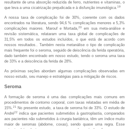
resultante de uma absorção reduzida de ferro, nutrientes e vitaminas, o
19
que leva a uma cicatrização prejudicada e à disfunção imunológica.
A nossa taxa de complicação foi de 30%, coerente com os dados
encontrados na literatura, sendo 94,6 % complicações menores e 5,3%
20
complicações maiores. Marouf e Mortada,
em sua meta-análise e
revisão sistemática, relataram uma taxa global de complicações de
31,5% em todos os estudos incluídos, o que está de acordo com
nossos resultados.. Também nesta metanálise o tipo de complicação
mais frequente foi o seroma, seguido de deiscência da ferida operatória,
dado também encontrado em nosso estudo, tendo o seroma uma taxa
de 33% e a deiscência da ferida de 28%.
As próximas seções abordam algumas complicações observadas em
nosso estudo, seu manejo e estratégias para a mitigação de riscos.
Seroma
A formação de seroma é uma das complicações mais comuns em
procedimentos de contorno corporal, com taxas relatadas em média de
21
15%.
No presente estudo, a taxa de seroma foi de 33%. O estudo de
22
André
indica que pacientes submetidos à gastroplastia, comparados
aos pacientes não submetidos à cirurgia bariátrica, têm um índice muito
maior de seromas (abdome, coxas), sendo quase uma regra. Esse