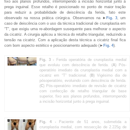
fixo aos planos profundos, interrompendo a incisão horizontal junto à
prega inguinal. Esse retalho é posicionado no ponto de maior tração
para reduzir a probabilidade de deiscência da ferida, fato este
observado na nossa prática cirúrgica. Observamos na
►
Fig. 3
, um
caso de deiscência com o uso da técnica tradicional de cruroplastia em
“T”, que exigiu uma re-abordagem susequente para melhorar o aspecto
da cicatriz. A cirurgia aplicou a técnica do retalho triangular, reduzindo a
tensão na cicatriz. Com a aplicação desta técnica a cicatriz final fica
com bom aspecto estético e posicionamento adequado (
►
Fig. 4
).
Fig. 3 -
Ferida operatória de cruroplastia medial
que evoluiu com deiscência de ferida. (
A
) Pós-
operatório imediato da cruroplastia medial com a
cicatriz em “T” tradicional. (
B
) Vigésimo dia de
pósoperatório, evoluindo com deiscência de ferida.
(
C
) Pós-operatório imediato de revisão de cicatriz
com confecção de retalho triangular de base
superior, fixo aos planos profundos, interrompendo
a incisão horizontal junto à prega inguinal.
Fig. 4 -
Paciente de 51 anos, submetida a
cruroplastia medial, com ressecção de 2.225g de