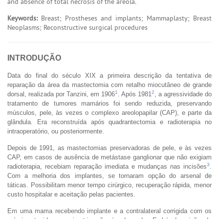
and absence of total necrosis of the areola.
Keywords:
Breast; Prostheses and implants; Mammaplasty; Breast
Neoplasms; Reconstructive surgical procedures
INTRODUÇÃO
Data do final do século XIX a primeira descrição da tentativa de
reparação da área da mastectomia com retalho miocutâneo de grande
1
2
dorsal, realizada por Tanzini, em 1906
. Após 1981
, a agressividade do
tratamento de tumores mamários foi sendo reduzida, preservando
músculos, pele, às vezes o complexo areolopapilar (CAP), e parte da
glândula. Era reconstruída após quadrantectomia e radioterapia no
intraoperatório, ou posteriormente.
Depois de 1991, as mastectomias preservadoras de pele, e às vezes
CAP, em casos de ausência de metástase ganglionar que não exigiam
3
radioterapia, recebiam reparação imediata e mudanças nas incisões
.
Com a melhoria dos implantes, se tornaram opção do arsenal de
táticas. Possibilitam menor tempo cirúrgico, recuperação rápida, menor
custo hospitalar e aceitação pelas pacientes.
Em uma mama recebendo implante e a contralateral corrigida com os