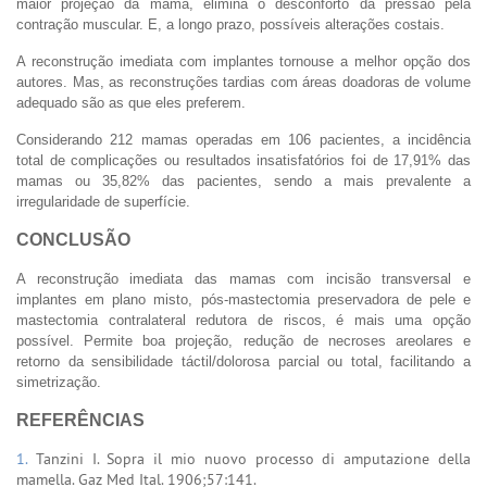
maior projeção da mama, elimina o desconforto da pressão pela
contração muscular. E, a longo prazo, possíveis alterações costais.
A reconstrução imediata com implantes tornouse a melhor opção dos
autores. Mas, as reconstruções tardias com áreas doadoras de volume
adequado são as que eles preferem.
Considerando 212 mamas operadas em 106 pacientes, a incidência
total de complicações ou resultados insatisfatórios foi de 17,91% das
mamas ou 35,82% das pacientes, sendo a mais prevalente a
irregularidade de superfície.
CONCLUSÃO
A reconstrução imediata das mamas com incisão transversal e
implantes em plano misto, pós-mastectomia preservadora de pele e
mastectomia contralateral redutora de riscos, é mais uma opção
possível. Permite boa projeção, redução de necroses areolares e
retorno da sensibilidade táctil/dolorosa parcial ou total, facilitando a
simetrização.
REFERÊNCIAS
1.
Tanzini I. Sopra il mio nuovo processo di amputazione della
mamella. Gaz Med Ital. 1906;57:141.