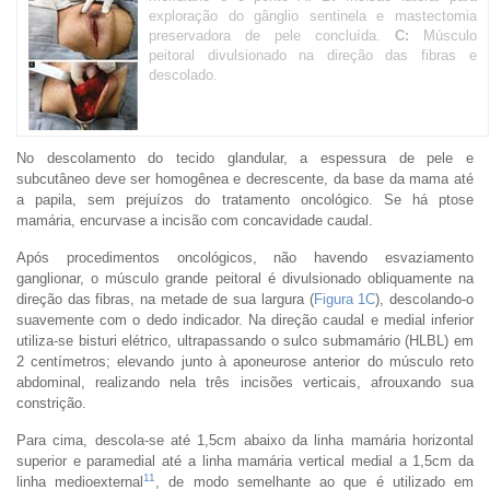
exploração do gânglio sentinela e mastectomia
preservadora de pele concluída.
C:
Músculo
peitoral divulsionado na direção das fibras e
descolado.
No descolamento do tecido glandular, a espessura de pele e
subcutâneo deve ser homogênea e decrescente, da base da mama até
a papila, sem prejuízos do tratamento oncológico. Se há ptose
mamária, encurvase a incisão com concavidade caudal.
Após procedimentos oncológicos, não havendo esvaziamento
ganglionar, o músculo grande peitoral é divulsionado obliquamente na
direção das fibras, na metade de sua largura (
Figura 1C
), descolando-o
suavemente com o dedo indicador. Na direção caudal e medial inferior
utiliza-se bisturi elétrico, ultrapassando o sulco submamário (HLBL) em
2 centímetros; elevando junto à aponeurose anterior do músculo reto
abdominal, realizando nela três incisões verticais, afrouxando sua
constrição.
Para cima, descola-se até 1,5cm abaixo da linha mamária horizontal
superior e paramedial até a linha mamária vertical medial a 1,5cm da
11
linha medioexternal
, de modo semelhante ao que é utilizado em