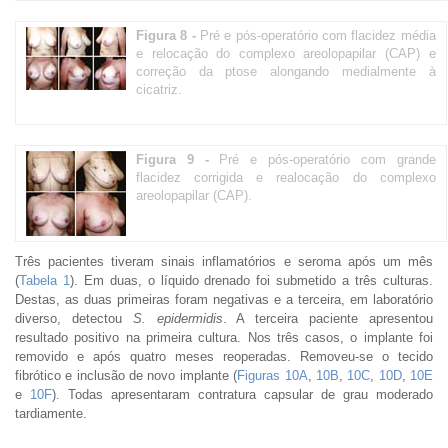
Figura 8 -
Pré e pós-operatório com flacidez média
e relocação do complexo areolopapilar (CAP) e
correção da ptose alongando medialmente à
cicatriz.
Figura 9 -
Pré e pós-operatório com grande
flacidez corrigida e realocação do complexo
areolopapilar (CAP).
Três pacientes tiveram sinais inflamatórios e seroma após um mês
(
Tabela 1
). Em duas, o líquido drenado foi submetido a três culturas.
Destas, as duas primeiras foram negativas e a terceira, em laboratório
diverso, detectou
S. epidermidis
. A terceira paciente apresentou
resultado positivo na primeira cultura. Nos três casos, o implante foi
removido e após quatro meses reoperadas. Removeu-se o tecido
fibrótico e inclusão de novo implante (
Figuras 10A
,
10B
,
10C
,
10D
,
10E
e
10F
). Todas apresentaram contratura capsular de grau moderado
tardiamente.