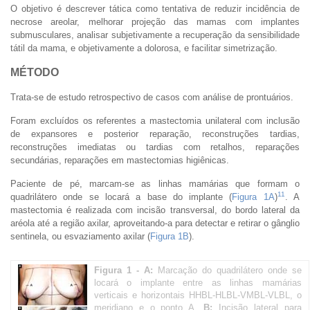
O objetivo é descrever tática como tentativa de reduzir incidência de
necrose areolar, melhorar projeção das mamas com implantes
submusculares, analisar subjetivamente a recuperação da sensibilidade
tátil da mama, e objetivamente a dolorosa, e facilitar simetrização.
MÉTODO
Trata-se de estudo retrospectivo de casos com análise de prontuários.
Foram excluídos os referentes a mastectomia unilateral com inclusão
de expansores e posterior reparação, reconstruções tardias,
reconstruções imediatas ou tardias com retalhos, reparações
secundárias, reparações em mastectomias higiênicas.
Paciente de pé, marcam-se as linhas mamárias que formam o
11
quadrilátero onde se locará a base do implante (
Figura 1A
)
. A
mastectomia é realizada com incisão transversal, do bordo lateral da
aréola até a região axilar, aproveitando-a para detectar e retirar o gânglio
sentinela, ou esvaziamento axilar (
Figura 1B
).
Figura 1 -
A:
Marcação do quadrilátero onde se
locará o implante entre as linhas mamárias
verticais e horizontais HHBL-HLBL-VMBL-VLBL, o
meridiano e o ponto A.
B:
Incisão lateral para