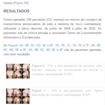
meses (
Figura 5B
).
RESULTADOS
Foram operadas 106 pacientes (212 mamas) no mesmo ato cirúrgico da
mastectomia preservadora de pele e redutora de risco contralateral,
utilizando a tática descrita, de junho de 2009 a julho de 2019. As
pacientes são de clínica privada e assinaram Termo de Consentimento
Informativo e Esclarecedor.
As
Figuras 6A
,
6B
,
6C
,
6D
,
6E
e
6F
;
7A
,
7B
,
7C
,
7D
,
7E
e
7F
;
8A
,
8B
,
8C
,
8D
,
8E
e
8F
;
9A
,
9B
,
9C
,
9D
,
9E
e
9F
são de pacientes operadas
com bom resultado.
Figura 6 -
Pré e pós-operatório de paciente sem
flacidez mamária ou necessidade de relocar o
complexo areolopapilar (CAP).
Figura 7 -
Pré e pós-operatório com ligeira
relocação do complexo areolopapilar (CAP).