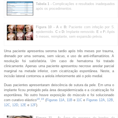
Tabela 1 -
Complicações e resultados inadequados
após os procedimentos.
Figura 10 -
A
e
B:
Paciente com infeção por S.
epidermidis.
C
e
D:
Implante removido.
E
e
F:
Após
5 meses, reimplante, sem expansão prévia.
Uma paciente apresentou seroma tardio após três meses por trauma,
drenado por uma semana, sem vácuo, e uso de anti-inflamatórios. A
resolução foi satisfatória. Um caso de hematoma foi tratado
clinicamente. Apenas uma paciente apresentou necrose areolar parcial
marginal na metade inferior, com cicatrização espontânea. Neste, a
incisão lateral contornou a aréola inferiormente até o polo medial.
Duas pacientes apresentaram deiscência de sutura da pele. Em uma o
implante ficou protegido pela área desepidermizada e a cicatrização foi
espontânea. No outro houve exposição do músculo e foi solucionado
18
19
com curativo elástico
,
(
Figuras 11A
,
11B
e
11C
e
Figuras 12A
,
12B
,
12C
,
12D
,
12E
e
12F
).
Figura 11 -
A:
Área de necrose de bordos da