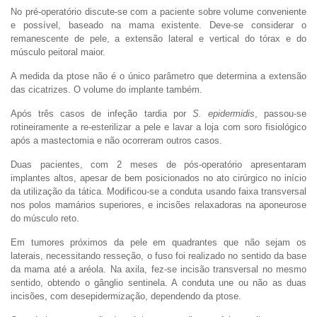
No pré-operatório discute-se com a paciente sobre volume conveniente
e possível, baseado na mama existente. Deve-se considerar o
remanescente de pele, a extensão lateral e vertical do tórax e do
músculo peitoral maior.
A medida da ptose não é o único parâmetro que determina a extensão
das cicatrizes. O volume do implante também.
Após três casos de infeção tardia por
S. epidermidis
, passou-se
rotineiramente a re-esterilizar a pele e lavar a loja com soro fisiológico
após a mastectomia e não ocorreram outros casos.
Duas pacientes, com 2 meses de pós-operatório apresentaram
implantes altos, apesar de bem posicionados no ato cirúrgico no início
da utilização da tática. Modificou-se a conduta usando faixa transversal
nos polos mamários superiores, e incisões relaxadoras na aponeurose
do músculo reto.
Em tumores próximos da pele em quadrantes que não sejam os
laterais, necessitando resseção, o fuso foi realizado no sentido da base
da mama até a aréola. Na axila, fez-se incisão transversal no mesmo
sentido, obtendo o gânglio sentinela. A conduta une ou não as duas
incisões, com desepidermização, dependendo da ptose.