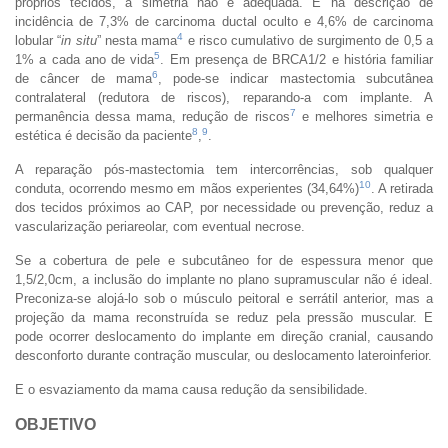
próprios tecidos, a simetria não é adequada. E há descrição de
incidência de 7,3% de carcinoma ductal oculto e 4,6% de carcinoma
4
lobular “
in situ
” nesta mama
e risco cumulativo de surgimento de 0,5 a
5
1% a cada ano de vida
. Em presença de BRCA1/2 e história familiar
6
de câncer de mama
, pode-se indicar mastectomia subcutânea
contralateral (redutora de riscos), reparando-a com implante. A
7
permanência dessa mama, redução de riscos
e melhores simetria e
8
9
estética é decisão da paciente
,
.
A reparação pós-mastectomia tem intercorrências, sob qualquer
10
conduta, ocorrendo mesmo em mãos experientes (34,64%)
. A retirada
dos tecidos próximos ao CAP, por necessidade ou prevenção, reduz a
vascularização periareolar, com eventual necrose.
Se a cobertura de pele e subcutâneo for de espessura menor que
1,5/2,0cm, a inclusão do implante no plano supramuscular não é ideal.
Preconiza-se alojá-lo sob o músculo peitoral e serrátil anterior, mas a
projeção da mama reconstruída se reduz pela pressão muscular. E
pode ocorrer deslocamento do implante em direção cranial, causando
desconforto durante contração muscular, ou deslocamento lateroinferior.
E o esvaziamento da mama causa redução da sensibilidade.
OBJETIVO