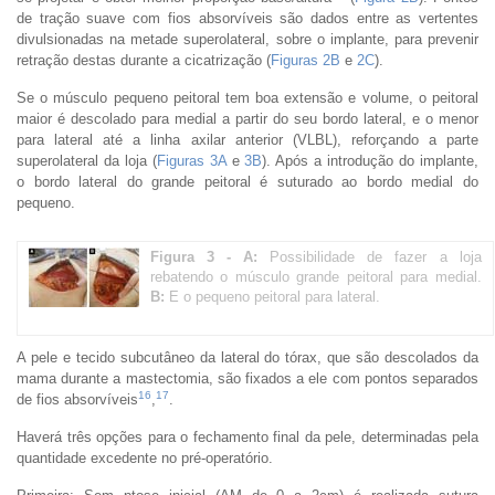
de tração suave com fios absorvíveis são dados entre as vertentes
divulsionadas na metade superolateral, sobre o implante, para prevenir
retração destas durante a cicatrização (
Figuras 2B
e
2C
).
Se o músculo pequeno peitoral tem boa extensão e volume, o peitoral
maior é descolado para medial a partir do seu bordo lateral, e o menor
para lateral até a linha axilar anterior (VLBL), reforçando a parte
superolateral da loja (
Figuras 3A
e
3B
). Após a introdução do implante,
o bordo lateral do grande peitoral é suturado ao bordo medial do
pequeno.
Figura 3 -
A:
Possibilidade de fazer a loja
rebatendo o músculo grande peitoral para medial.
B:
E o pequeno peitoral para lateral.
A pele e tecido subcutâneo da lateral do tórax, que são descolados da
mama durante a mastectomia, são fixados a ele com pontos separados
16
17
de fios absorvíveis
,
.
Haverá três opções para o fechamento final da pele, determinadas pela
quantidade excedente no pré-operatório.