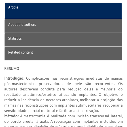
Article
About the authors
Statistics
Related content
RESUMO
Introdução:
Complicações nas reconstruções imediatas de mamas
pós-mastectomias preservadoras de pele são recorrentes. Os
autores descrevem conduta para redução delas e melhoria do
resultado anatômico/estético utilizando implantes. O objetivo é
reduzir a incidência de necroses areolares, melhorar a projeção das
mamas nas reconstruções com implantes submusculares, recuperar a
sensibilidade parcial ou total e facilitar a simetrização.
Método:
A mastectomia é realizada com incisão transversal lateral,
do bordo areolar à axila. A reparação com implantes incluídos em
plano misto por divulsão do músculo peitoral, dividindo-o em duas