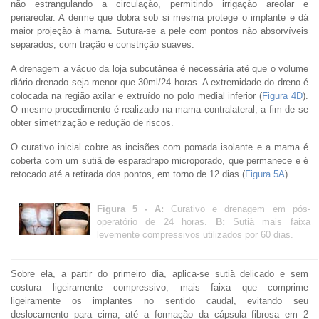
não estrangulando a circulação, permitindo irrigação areolar e
periareolar. A derme que dobra sob si mesma protege o implante e dá
maior projeção à mama. Sutura-se a pele com pontos não absorvíveis
separados, com tração e constrição suaves.
A drenagem a vácuo da loja subcutânea é necessária até que o volume
diário drenado seja menor que 30ml/24 horas. A extremidade do dreno é
colocada na região axilar e extruído no polo medial inferior (
Figura 4D
).
O mesmo procedimento é realizado na mama contralateral, a fim de se
obter simetrização e redução de riscos.
O curativo inicial cobre as incisões com pomada isolante e a mama é
coberta com um sutiã de esparadrapo microporado, que permanece e é
retocado até a retirada dos pontos, em torno de 12 dias (
Figura 5A
).
Figura 5 -
A:
Curativo e drenagem em pós-
operatório de 24 horas.
B:
Sutiã mais faixa
levemente compressivos utilizados por 60 dias.
Sobre ela, a partir do primeiro dia, aplica-se sutiã delicado e sem
costura ligeiramente compressivo, mais faixa que comprime
ligeiramente os implantes no sentido caudal, evitando seu
deslocamento para cima, até a formação da cápsula fibrosa em 2