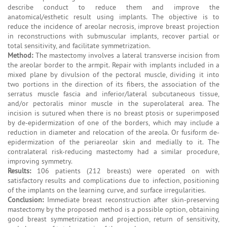
describe conduct to reduce them and improve the
anatomical/esthetic result using implants. The objective is to
reduce the incidence of areolar necrosis, improve breast projection
in reconstructions with submuscular implants, recover partial or
total sensitivity, and facilitate symmetrization.
Method:
The mastectomy involves a lateral transverse incision from
the areolar border to the armpit. Repair with implants included in a
mixed plane by divulsion of the pectoral muscle, dividing it into
two portions in the direction of its fibers, the association of the
serratus muscle fascia and inferior/lateral subcutaneous tissue,
and/or pectoralis minor muscle in the superolateral area. The
incision is sutured when there is no breast ptosis or superimposed
by de-epidermization of one of the borders, which may include a
reduction in diameter and relocation of the areola. Or fusiform de-
epidermization of the periareolar skin and medially to it. The
contralateral risk-reducing mastectomy had a similar procedure,
improving symmetry.
Results:
106 patients (212 breasts) were operated on with
satisfactory results and complications due to infection, positioning
of the implants on the learning curve, and surface irregularities.
Conclusion:
Immediate breast reconstruction after skin-preserving
mastectomy by the proposed method is a possible option, obtaining
good breast symmetrization and projection, return of sensitivity,