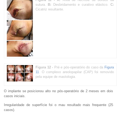
sutura.
B:
Desbridamento e curativo elástico.
C:
Cicatriz resultante.
Figura 12 -
Pré e pós-operatório do caso da
Figura
11
. O complexo areolopapilar (CAP) foi removido
pela equipe de mastologia.
O implante se posicionou alto no pós-operatório de 2 meses em dois
casos iniciais.
Irregularidade de superfície foi o mau resultado mais frequente (25
casos).