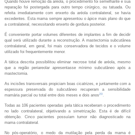
Quando houve remoção da aréola, o procedimento foi semelhante e sua
reparação foi postergada para outro tempo cirúrgico, ou tatuada. Ou
refeita imediatamente com enxerto da aréola contralateral, se havia
excedentes. Esta mama sempre apresentou o ápice mais plano do que
a contralateral, necessitando enxerto de gordura posterior.
É conveniente portar volumes diferentes de implantes a fim de decidir
qual será utilizado durante a reconstrução. A mastectomia subcutânea
contralateral, em geral, foi mais conservadora de tecidos e o volume
utilizado foi frequentemente menor.
A tática descrita possibilitou eliminar necrose total de aréola, mesmo
que a região periareolar apresentasse mínimo subcutâneo após a
mastectomia.
As incisões transversais propiciam boas cicatrizes, e juntamente com a
espessura preservada do subcutâneo recuperam a sensibilidade
20
mamária parcial ou total entre dois meses e dois anos
.
Todas as 106 pacientes operadas pela tática receberam o procedimento
no lado contralateral, objetivando a simetrização. Esta é de difícil
obtenção. Cinco pacientes possuíam tumor não diagnosticado na
mama contralateral.
No pós-operatório, o medo da mutilação pela perda da mama é