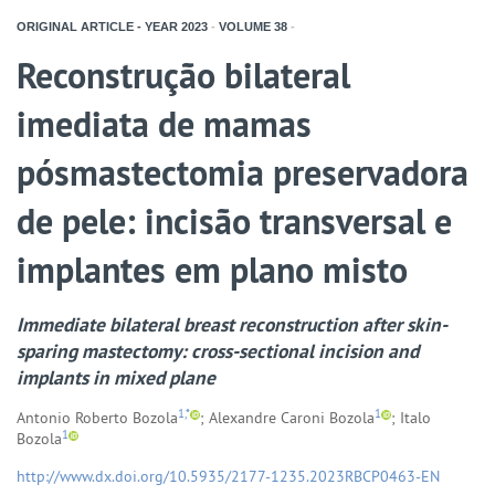
ORIGINAL ARTICLE - YEAR
2023
-
VOLUME
38
-
Reconstrução bilateral
imediata de mamas
pósmastectomia preservadora
de pele: incisão transversal e
implantes em plano misto
Immediate bilateral breast reconstruction after skin-
sparing mastectomy: cross-sectional incision and
implants in mixed plane
1,*
1
Antonio Roberto Bozola
; Alexandre Caroni Bozola
; Italo
1
Bozola
http://www.dx.doi.org/10.5935/2177-1235.2023RBCP0463-EN