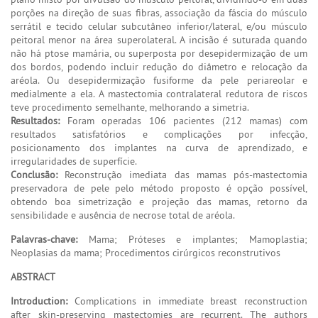
porções na direção de suas fibras, associação da fáscia do músculo
serrátil e tecido celular subcutâneo inferior/lateral, e/ou músculo
peitoral menor na área superolateral. A incisão é suturada quando
não há ptose mamária, ou superposta por desepidermização de um
dos bordos, podendo incluir redução do diâmetro e relocação da
aréola. Ou desepidermização fusiforme da pele periareolar e
medialmente a ela. A mastectomia contralateral redutora de riscos
teve procedimento semelhante, melhorando a simetria.
Resultados:
Foram operadas 106 pacientes (212 mamas) com
resultados satisfatórios e complicações por infecção,
posicionamento dos implantes na curva de aprendizado, e
irregularidades de superfície.
Conclusão:
Reconstrução imediata das mamas pós-mastectomia
preservadora de pele pelo método proposto é opção possível,
obtendo boa simetrização e projeção das mamas, retorno da
sensibilidade e ausência de necrose total de aréola.
Palavras-chave:
Mama; Próteses e implantes; Mamoplastia;
Neoplasias da mama; Procedimentos cirúrgicos reconstrutivos
ABSTRACT
Introduction:
Complications in immediate breast reconstruction
after skin-preserving mastectomies are recurrent. The authors