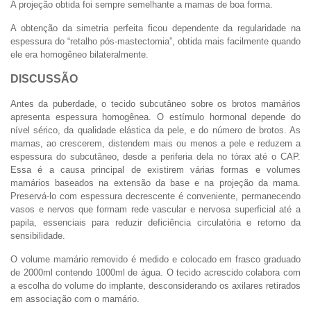
A projeção obtida foi sempre semelhante a mamas de boa forma.
A obtenção da simetria perfeita ficou dependente da regularidade na
espessura do “retalho pós-mastectomia”, obtida mais facilmente quando
ele era homogêneo bilateralmente.
DISCUSSÃO
Antes da puberdade, o tecido subcutâneo sobre os brotos mamários
apresenta espessura homogênea. O estímulo hormonal depende do
nível sérico, da qualidade elástica da pele, e do número de brotos. As
mamas, ao crescerem, distendem mais ou menos a pele e reduzem a
espessura do subcutâneo, desde a periferia dela no tórax até o CAP.
Essa é a causa principal de existirem várias formas e volumes
mamários baseados na extensão da base e na projeção da mama.
Preservá-lo com espessura decrescente é conveniente, permanecendo
vasos e nervos que formam rede vascular e nervosa superficial até a
papila, essenciais para reduzir deficiência circulatória e retorno da
sensibilidade.
O volume mamário removido é medido e colocado em frasco graduado
de 2000ml contendo 1000ml de água. O tecido acrescido colabora com
a escolha do volume do implante, desconsiderando os axilares retirados
em associação com o mamário.