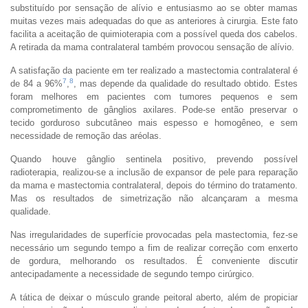
substituído por sensação de alívio e entusiasmo ao se obter mamas
muitas vezes mais adequadas do que as anteriores à cirurgia. Este fato
facilita a aceitação de quimioterapia com a possível queda dos cabelos.
A retirada da mama contralateral também provocou sensação de alívio.
A satisfação da paciente em ter realizado a mastectomia contralateral é
7
8
de 84 a 96%
,
, mas depende da qualidade do resultado obtido. Estes
foram melhores em pacientes com tumores pequenos e sem
comprometimento de gânglios axilares. Pode-se então preservar o
tecido gorduroso subcutâneo mais espesso e homogêneo, e sem
necessidade de remoção das aréolas.
Quando houve gânglio sentinela positivo, prevendo possível
radioterapia, realizou-se a inclusão de expansor de pele para reparação
da mama e mastectomia contralateral, depois do término do tratamento.
Mas os resultados de simetrização não alcançaram a mesma
qualidade.
Nas irregularidades de superfície provocadas pela mastectomia, fez-se
necessário um segundo tempo a fim de realizar correção com enxerto
de gordura, melhorando os resultados. É conveniente discutir
antecipadamente a necessidade de segundo tempo cirúrgico.
A tática de deixar o músculo grande peitoral aberto, além de propiciar