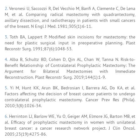
2.
Veronesi U, Saccozzi R, Del Vecchio M, Banfi A, Clemente C, De Lena
M, et al. Comparing radical mastectomy with quadrantectomy,
axillary dissection, and radiotherapy in patients with small cancers
of the breast. N Engl J Med. 1981;305(1):6-11.
3.
Toth BA, Lappert P. Modified skin incisions for mastectomy: the
need for plastic surgical input in preoperative planning. Plast
Reconstr Surg. 1991;87(6):1048-53.
4.
Alba B, Schultz BD, Cohen D, Qin AL, Chan W, Tanna N. Risk-to-
Benefit Relationship of Contralateral Prophylactic Mastectomy: The
Argument for Bilateral Mastectomies with Immediate
Reconstruction. Plast Reconstr Surg. 2019;144(1):1-9.
5.
Yi M, Hunt KK, Arun BK, Bedrosian I, Barrera AG, Do KA, et al.
Factors affecting the decision of breast cancer patients to undergo
contralateral prophylactic mastectomy. Cancer Prev Res (Phila).
2010;3(8):1026-34.
6.
Herrinton LJ, Barlow WE, Yu O, Geiger AM, Elmore JG, Barton MB, et
al. Efficacy of prophylactic mastectomy in women with unilateral
breast cancer: a cancer research network project. J Clin Oncol.
2005;23(19):4275-86.