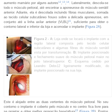
12
13
14
aumento mamário por alguns autores
,
,
. Lateralmente, descola-se
todo o músculo peitoral, até encontrar a aponeurose do músculo serrátil
anterior. Adiante, ela é descolada incluindo fibras musculares, somada
ao tecido celular subcutâneo frouxo sobre a delicada aponeurose, em
11
conjunto até a linha axilar anterior (VLBL)
, suficiente para obter o
contorno lateral e inferior da loja e acomodar o implante (
Figura 2A
).
Figura 2 -
A:
Loja onde se locará o implante com a
região lateral composta pelo tecido celular
subcutâneo e algumas fibras do músculo serrátil
vista por transiluminação.
B:
Implante posicionado
e fechamento suave do músculo peitoral maior no
polo lateral/superior.
C:
Esquema cedido por
Leandro Debs12 ligeiramente modificado, do
implante posicionado na sua loja.
Este é alojado entre as duas vertentes do músculo peitoral. No seu
contorno o implante é coberto pelo músculo e no centro fica livre para
15
se projetar e obter melhor proporção base/altura
(
Figura 2B
). Pontos