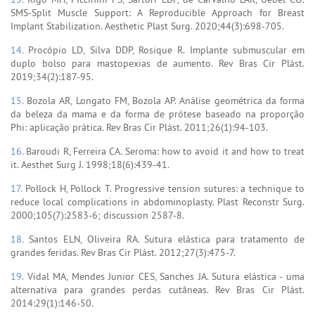
SMS-Split Muscle Support: A Reproducible Approach for Breast
Implant Stabilization. Aesthetic Plast Surg. 2020;44(3):698-705.
14.
Procópio LD, Silva DDP, Rosique R. Implante submuscular em
duplo bolso para mastopexias de aumento. Rev Bras Cir Plást.
2019;34(2):187-95.
15.
Bozola AR, Longato FM, Bozola AP. Análise geométrica da forma
da beleza da mama e da forma de prótese baseado na proporção
Phi: aplicação prática. Rev Bras Cir Plást. 2011;26(1):94-103.
16.
Baroudi R, Ferreira CA. Seroma: how to avoid it and how to treat
it. Aesthet Surg J. 1998;18(6):439-41.
17.
Pollock H, Pollock T. Progressive tension sutures: a technique to
reduce local complications in abdominoplasty. Plast Reconstr Surg.
2000;105(7):2583-6; discussion 2587-8.
18.
Santos ELN, Oliveira RA. Sutura elástica para tratamento de
grandes feridas. Rev Bras Cir Plást. 2012;27(3):475-7.
19.
Vidal MA, Mendes Junior CES, Sanches JA. Sutura elástica - uma
alternativa para grandes perdas cutâneas. Rev Bras Cir Plást.
2014:29(1):146-50.