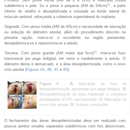
Primeira: Sem ptose inicial (AM de 0 a 2cm) é realizada sutura
11
subdérmica e pele. Se a ptose é pequena (AM de 3/4cm)
, a parte
inferior do retalho é desepitelizada e suturada ao bordo lateral do
músculo peitoral, reforçando a cobertura superolateral do implante.
Segunda: Com ptose média (AM de 4/5cm) e necessidade de relocação
ou redução do diâmetro areolar, além do procedimento descrito na
primeira opção, marca-se o excedente na região periareolar,
desepidermiza-se e reposiciona-se a aréola.
11
Terceira: Com ptose grande (AM maior que 5cm)
, marca-se fuso
transversal por pega bidigital, em torno e medialmente à aréola. O
diâmetro desta é demarcado, e a área desepidermizada, como o novo
sítio areolar (
Figuras 4A
,
4B
,
4C
e
4D
).
Figura 4 -
A:
Marcação do fuso de
desepidermização periareolar por pega bidigital.
B:
Desepidermização da área mantendo o complexo
areolopapilar (CAP) vascularizado.
C:
Marcação do
novo sítio areolar.
D:
Suturas concluídas.
O fechamento das áreas desepidermizadas deve ser realizado com
poucos pontos simples separados subdérmicos com fios absorvíveis,