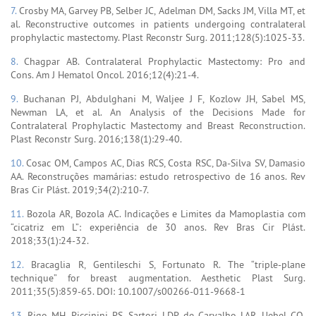
7.
Crosby MA, Garvey PB, Selber JC, Adelman DM, Sacks JM, Villa MT, et
al. Reconstructive outcomes in patients undergoing contralateral
prophylactic mastectomy. Plast Reconstr Surg. 2011;128(5):1025-33.
8.
Chagpar AB. Contralateral Prophylactic Mastectomy: Pro and
Cons. Am J Hematol Oncol. 2016;12(4):21-4.
9.
Buchanan PJ, Abdulghani M, Waljee J F, Kozlow JH, Sabel MS,
Newman LA, et al. An Analysis of the Decisions Made for
Contralateral Prophylactic Mastectomy and Breast Reconstruction.
Plast Reconstr Surg. 2016;138(1):29-40.
10.
Cosac OM, Campos AC, Dias RCS, Costa RSC, Da-Silva SV, Damasio
AA. Reconstruções mamárias: estudo retrospectivo de 16 anos. Rev
Bras Cir Plást. 2019;34(2):210-7.
11.
Bozola AR, Bozola AC. Indicações e Limites da Mamoplastia com
“cicatriz em L”: experiência de 30 anos. Rev Bras Cir Plást.
2018;33(1):24-32.
12.
Bracaglia R, Gentileschi S, Fortunato R. The “triple-plane
technique” for breast augmentation. Aesthetic Plast Surg.
2011;35(5):859-65. DOI: 10.1007/s00266-011-9668-1
13.
Rigo MH, Piccinini PS, Sartori LDP, de Carvalho LAR, Uebel CO.