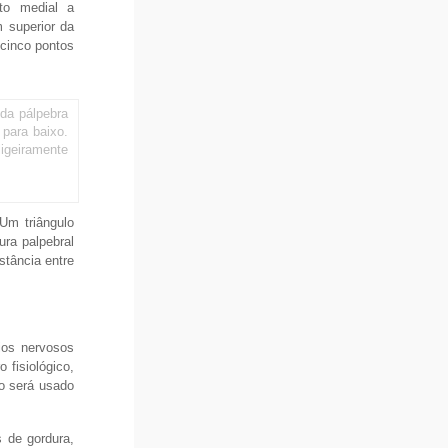
to medial a
m superior da
 cinco pontos
 da pálpebra
 para baixo.
ligeiramente
 Um triângulo
ura palpebral
stância entre
ios nervosos
 fisiológico,
to será usado
s de gordura,