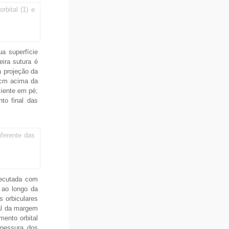
rbital (1) e
a superfície
eira sutura é
a projeção da
0cm acima da
iente em pé;
to final das
ferente das
xecutada com
 ao longo da
s orbiculares
ial da margem
mento orbital
spessura dos