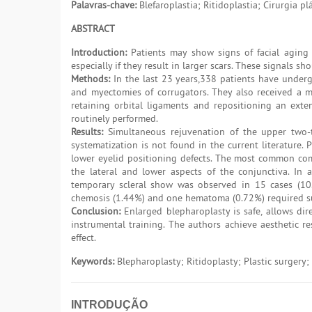
Palavras-chave:
Blefaroplastia; Ritidoplastia; Cirurgia 
ABSTRACT
Introduction:
Patients may show signs of facial aging s
especially if they result in larger scars. These signals s
Methods:
In the last 23 years,338 patients have underg
and myectomies of corrugators. They also received a mi
retaining orbital ligaments and repositioning an exten
routinely performed.
Results:
Simultaneous rejuvenation of the upper two-th
systematization is not found in the current literature. 
lower eyelid positioning defects. The most common com
the lateral and lower aspects of the conjunctiva. I
temporary scleral show was observed in 15 cases (10.
chemosis (1.44%) and one hematoma (0.72%) required su
Conclusion:
Enlarged blepharoplasty is safe, allows dir
instrumental training. The authors achieve aesthetic re
effect.
Keywords:
Blepharoplasty; Ritidoplasty; Plastic surgery
INTRODUÇÃO