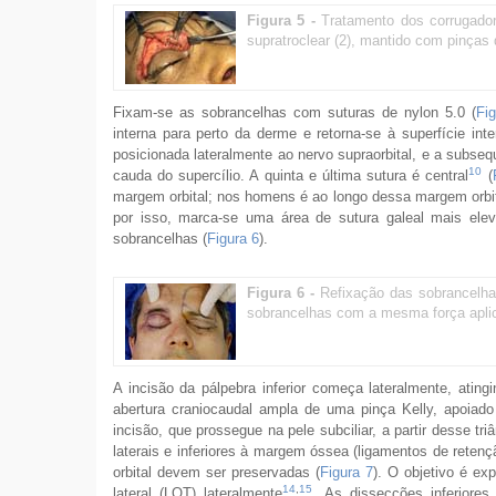
Figura 5 -
Tratamento dos corrugadore
supratroclear (2), mantido com pinças
Fixam-se as sobrancelhas com suturas de nylon 5.0 (
Fig
interna para perto da derme e retorna-se à superfície in
posicionada lateralmente ao nervo supraorbital, e a subse
10
cauda do supercílio. A quinta e última sutura é central
(
margem orbital; nos homens é ao longo dessa margem orbi
por isso, marca-se uma área de sutura galeal mais ele
sobrancelhas (
Figura 6
).
Figura 6 -
Refixação das sobrancelha
sobrancelhas com a mesma força apli
A incisão da pálpebra inferior começa lateralmente, ati
abertura craniocaudal ampla de uma pinça Kelly, apoiado
incisão, que prossegue na pele subciliar, a partir desse t
laterais e inferiores à margem óssea (ligamentos de reten
orbital devem ser preservadas (
Figura 7
). O objetivo é ex
14
,
15
lateral (LOT) lateralmente
. As dissecções inferiore