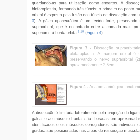
guardando-as para utilização como enxertos. A dissec
blefaroplastia, formando três túneis: o primeiro no ponto 
orbital é exposta pela fusão dos túneis de dissecção com 
3
). A gálea aponeurótica é um tecido forte, preservado
supraorbital, que é encontrado entre a camada mais pr
1
,
10
superiores à borda orbital
(
Figura 4
).
Figura 3 -
Dissecção supraorbitár
blefaroplastia. A margem orbital é
preservando o nervo supraorbital (
aproximadamente 2,5cm.
Figura 4 -
Anatomia cirúrgica: anatomi
A dissecção é limitada lateralmente pela projeção do liga
galeal e ao músculo frontal são liberadas em aproximad
identificados e os músculos corrugadores são individualiz
gordura são posicionados nas áreas de ressecção muscular