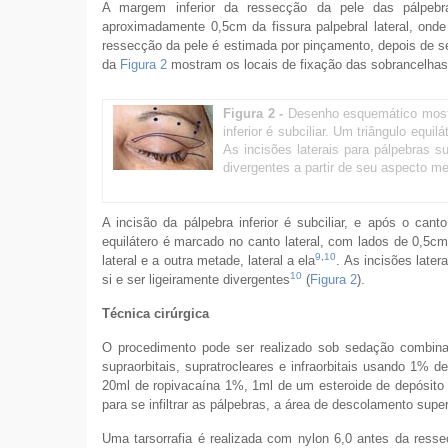
A margem inferior da ressecção da pele das pálpebra
aproximadamente 0,5cm da fissura palpebral lateral, onde
ressecção da pele é estimada por pinçamento, depois de s
da
Figura 2
mostram os locais de fixação das sobrancelhas
Figura 2 -
Desenho esquemático mostra
inferior é subciliar. Um triângulo equ
As incisões laterais para pálpebras s
divergentes a partir de seu aspecto me
A incisão da pálpebra inferior é subciliar, e após o canto
equilátero é marcado no canto lateral, com lados de 0,5cm
9
,
10
lateral e a outra metade, lateral a ela
. As incisões later
10
si e ser ligeiramente divergentes
(
Figura 2
).
Técnica cirúrgica
O procedimento pode ser realizado sob sedação combinada
supraorbitais, supratrocleares e infraorbitais usando 1% 
20ml de ropivacaína 1%, 1ml de um esteroide de depósito e
para se infiltrar as pálpebras, a área de descolamento supe
Uma tarsorrafia é realizada com nylon 6,0 antes da resse