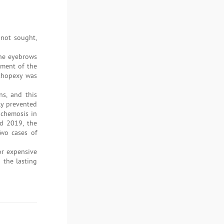
 not sought,
the eyebrows
hment of the
nthopexy was
ns, and this
ely prevented
 chemosis in
nd 2019, the
Two cases of
or expensive
 the lasting