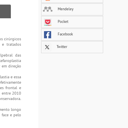
Mendeley
Pocket
Facebook
s cirúrgicos
 e tratados
Twitter
lpebral das
efaroplastia
r em direção
astia e essa
 efetivamente
es frontal e
s entre 2010
onservadora.
amento longo
 face e pelo