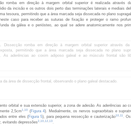
ção romba em direção à margem orbital superior é realizada através d
médio da incisão e os outros dois perto das terminações laterais e mediais d
uma tesoura, permitindo que a área marcada seja dissecada no plano supragal
 neste caso para receber as suturas de fixação e proteger o ramo profu
ofunda da gálea e o periósteo, ao qual se adere anatomicamente nos pri
ia. Dissecção romba em direção à margem orbital superior através da
 exposta, permitindo que a área marcada seja dissecada no plano supra
2). As aderências ao coxim adiposo galeal e ao músculo frontal são l
a da área de dissecção frontal, observando o plano galeal destacado.
mento orbital e sua extensão superior, a zona de adesão. As aderências ao 
1
,
10
amente 2,5cm
(
Figura 4
). Medialmente, os nervos supraorbitais e suprat
10
,
11
ados entre eles (
Figura 5
), para pequena ressecção e cauterização
. Os
2
,
10
,
12
,
13
, evitando depressões
.