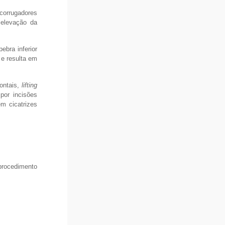
corrugadores
 elevação da
pebra inferior
 e resulta em
rontais,
lifting
por incisões
m cicatrizes
procedimento