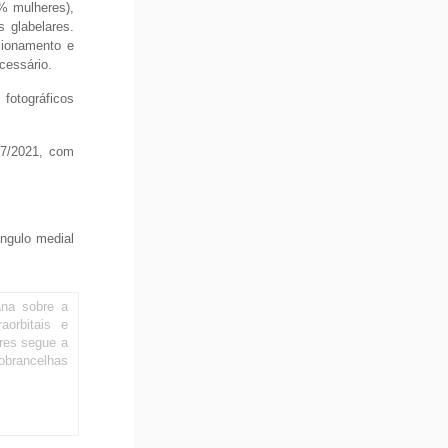
% mulheres),
 glabelares.
cionamento e
ecessário.
 fotográficos
07/2021, com
ngulo medial
ana sobre a
aorbitais e
res segue a
obrancelhas