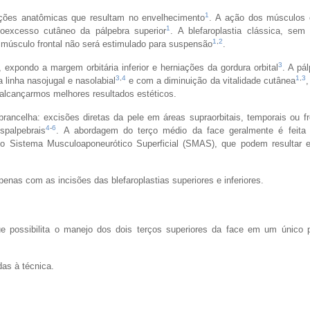
1
ações anatômicas que resultam no envelhecimento
. A ação dos músculos 
1
oexcesso cutâneo da pálpebra superior
. A blefaroplastia clássica, sem
1
,
2
o músculo frontal não será estimulado para suspensão
.
3
, expondo a margem orbitária inferior e herniações da gordura orbital
. A pál
3
,
4
1
,
3
linha nasojugal e nasolabial
e com a diminuição da vitalidade cutânea
,
 alcançarmos melhores resultados estéticos.
rancelha: excisões diretas da pele em áreas supraorbitais, temporais ou f
4
-
6
spalpebrais
. A abordagem do terço médio da face geralmente é feita 
 e o Sistema Musculoaponeurótico Superficial (SMAS), que podem resultar e
enas com as incisões das blefaroplastias superiores e inferiores.
 que possibilita o manejo dos dois terços superiores da face em um único 
as à técnica.