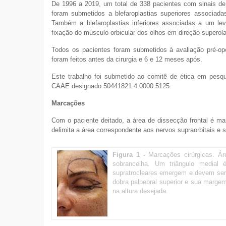
De 1996 a 2019, um total de 338 pacientes com sinais de
foram submetidos a blefaroplastias superiores associad
Também a blefaroplastias inferiores associadas a um le
fixação do músculo orbicular dos olhos em direção superola
Todos os pacientes foram submetidos à avaliação pré-opera
foram feitos antes da cirurgia e 6 e 12 meses após.
Este trabalho foi submetido ao comitê de ética em pesq
CAAE designado 50441821.4.0000.5125.
Marcações
Com o paciente deitado, a área de dissecção frontal é m
delimita a área correspondente aos nervos supraorbitais e s
Figura 1 -
Marcações cirúrgicas. Á
sobrancelha. Um triângulo medial 
supratrocleares emergem e devem ser 
dobra palpebral superior e sua marge
na altura desejada.