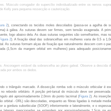
s. Músculo corrugador do supercílio individualizado entre os nervos suprao
 de Kelly para pequena ressecção e cauterização.
ura 2
), conectando os tecidos moles descolados (passa-se a agulha de su
terna) à gálea. As suturas devem ser firmes, sem tensão exagerada. A prim
quente, logo abaixo dela. As duas suturas seguintes são semelhantes, mas n
Figura 2
). A fixação ideal das sobrancelhas em mulheres varia de 0,5 a 1,
tal. As suturas formam alças de fixação que naturalmente descem com o pac
vada (1,5cm da margem orbital em mulheres) para adequado posicionamen
s. Ancoragem estável da sobrancelha ao plano galeal. Observe a descida di
cada por ambos os dedos.
ngindo o triângulo marcado. A dissecção romba sob o músculo orbicular é e
 no rebordo orbitário. A porção pré-tarsal do músculo deve ser preservada
riângulo até aproximadamente 2,0mm do ponto lacrimal (
Figura 2
). As inserçõe
ção orbital - ORL) são descoladas, enquanto as fibras ligadas à metade med
por a gordura suborbicular (SOOF) inferiormente e lateralmente, e o espessa
s e laterais mencionadas se estendem por aproximadamente 1,5cm na e