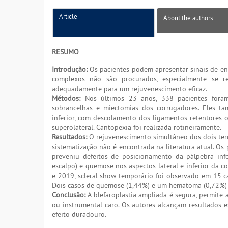
Article
About the authors
RESUMO
Introdução:
Os pacientes podem apresentar sinais de env
complexos não são procurados, especialmente se re
adequadamente para um rejuvenescimento eficaz.
Métodos:
Nos últimos 23 anos, 338 pacientes foram 
sobrancelhas e miectomias dos corrugadores. Eles ta
inferior, com descolamento dos ligamentos retentores 
superolateral. Cantopexia foi realizada rotineiramente.
Resultados:
O rejuvenescimento simultâneo dos dois terço
sistematização não é encontrada na literatura atual. Os 
preveniu defeitos de posicionamento da pálpebra infe
escalpo) e quemose nos aspectos lateral e inferior da 
e 2019, scleral show temporário foi observado em 15 c
Dois casos de quemose (1,44%) e um hematoma (0,72%) n
Conclusão:
A blefaroplastia ampliada é segura, permite 
ou instrumental caro. Os autores alcançam resultados 
efeito duradouro.