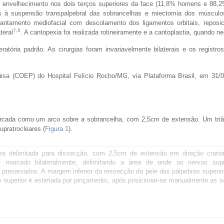
 envelhecimento nos dois terços superiores da face (11,8% homens e 88,2
as à suspensão transpalpebral das sobrancelhas e miectomia dos músculos
vantamento mediofacial com descolamento dos ligamentos orbitais, reposi
7
,
8
teral
. A cantopexia foi realizada rotineiramente e a cantoplastia, quando n
tória padrão. As cirurgias foram invariavelmente bilaterais e os registros
uisa (COEP) do Hospital Felício Rocho/MG, via Plataforma Brasil, em 31/
arcada como um arco sobre a sobrancelha, com 2,5cm de extensão. Um triâ
upratrocleares (
Figura 1
).
rea delimitada para dissecção, com 2,5cm de extensão em direção crani
é marcado bilateralmente, delimitando a área de onde os nervos supr
preservados. A margem inferior da ressecção da pele das pálpebras superio
m superior é estimada por pinçamento, após posicionar-se manualmente as s