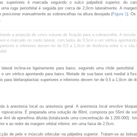
s superiores é marcada seguindo o sulco palpebral superior, do can
 uma ruga periorbital é seguida por cerca de 2,0cm lateralmente. A marge
e posicionar manualmente as sobrancelhas na altura desejada (
Figura 1
). Os
.
ndo a projeção de cinco suturas de fixação para a sobrancelha. A incisão
ilátero é marcado no canto lateral, com lados de 0,5cm e um vértice apontando
uperiores e inferiores devem ter de 0,5 a 1,0cm de distância entre si e são 
dial.
 lateral inclina-se ligeiramente para baixo, seguindo uma rítide periorbital.
 e um vértice apontando para baixo. Metade de sua base será medial à fiss
ais para blefaroplastias superiores e inferiores devem ter de 0,5 a 1,0cm de di
 à anestesia local ou anestesia geral. A anestesia local envolve bloque
de ropivacaína. É preparada uma solução de 80ml, composta por 55ml de soro
 4ml de epinefrina diluída (totalizando uma concentração de 1:200.000). Is
rior e ao redor da margem orbital inferior, em uma faixa de 2,0cm.
cção de pele e músculo orbicular na pálpebra superior. Tratam-se as bolsa