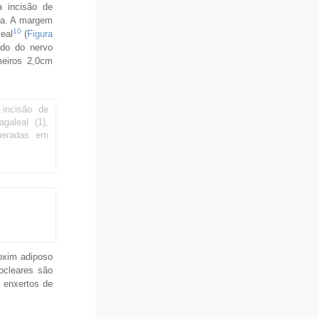
a incisão de
ela. A margem
10
eal
(
Figura
ndo do nervo
meiros 2,0cm
 incisão de
galeal (1),
iberadas em
coxim adiposo
rocleares são
 enxertos de