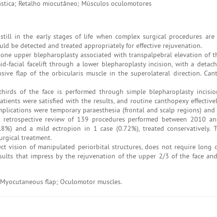
plástica; Retalho miocutâneo; Músculos oculomotores
till in the early stages of life when complex surgical procedures are
hould be detected and treated appropriately for effective rejuvenation.
one upper blepharoplasty associated with transpalpebral elevation of 
d-facial facelift through a lower blepharoplasty incision, with a detac
sive flap of the orbicularis muscle in the superolateral direction. Ca
irds of the face is performed through simple blepharoplasty incisio
Patients were satisfied with the results, and routine canthopexy effectiv
plications were temporary paraesthesia (frontal and scalp regions) and
n a retrospective review of 139 procedures performed between 2010 a
8%) and a mild ectropion in 1 case (0.72%), treated conservatively. 
rgical treatment.
ect vision of manipulated periorbital structures, does not require long 
sults that impress by the rejuvenation of the upper 2/3 of the face and
; Myocutaneous flap; Oculomotor muscles.