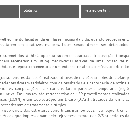
Statistics
Related content
elhecimento facial ainda em fases iniciais da vida, quando procedimento
sultarem em cicatrizes maiores. Estes sinais devem ser detectados
submetidos à blefaroplastia superior associada à elevação transpa
mbém receberam um lifting médio-facial através de uma incisão de bl
orbitais e reposicionamento de um extenso retalho do músculo orbicula
s superiores da face é realizado através de incisões simples de blefaropl
pacientes ficaram satisfeitos com os resultados e a cantopexia de rotina
rior. As complicações mais comuns foram parestesia temporária (regiõ
conjuntiva. Em uma revisão retrospectiva de 139 procedimentos realizado
asos (10,8%) e um leve ectrópio em 1 caso (0,72%), tratados de forma c
ecessitaram de tratamento cirúrgico.
a visão direta das estruturas periorbitais manipuladas, não requer trein
estéticos que impressionam pelo rejuvenescimento dos 2/3 superiores da