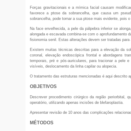
Forças gravitacionais e a mímica facial causam modific
favorece a ptose da sobrancelha, que causa um pseud
sobrancelha, pode tornar a sua ptose mais evidente, pois 
Na face envelhecida, a pele da pálpebra inferior se alonga
alongada e escavada combina-se com o aprofundamento da 
fisionomia senil. Estas alterações devem ser tratadas para
Existem muitas técnicas descritas para a elevação da sob
coronal, elevação endoscópica frontal e abordagens tran
temporais, pré e pós-auriculares, para tracionar a pele
visíveis, deslocamento da linha capilar ou alopecia.
O tratamento das estruturas mencionadas é aqui descrito ap
OBJETIVOS
Descrever procedimento cirúrgico da região periorbital,
operatório, utilizando apenas incisões de blefaroplastia.
Apresentar revisão de 10 anos das complicações relacionad
MÉTODOS