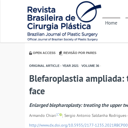
Home
OPEN ACCESS
REVISÃO POR PARES
ORIGINAL ARTICLE - YEAR
2021
-
VOLUME
36
-
Blefaroplastia ampliada: 
face
Enlarged blepharoplasty: treating the upper tw
1,*
Armando Chiari
; Sergio Antonio Saldanha Rodrigues-
http://www.dx.doi.org/10.5935/2177-1235.2021RBCP0