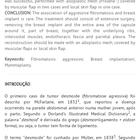
was successful, performed with alloplastic mesh (Prolene
) covered
by muscular flap in two cases and local skin flap in one case.
CONCLUSION:
The association of aggressive fibromatosis and breast
implant is rare. The treatment should consist of extensive surgery,
removing the breast implant and the entire area of the capsule
around it, part of breast, together with the underlying ribs,
intercostal muscles, endothoracic fascia and parietal pleura. The
reconstruction should be made with an alloplastic mesh, covered by
muscular flaps or local skin flap.
Keywords:
Fibromatosis aggressive; Breast implantation;
Mammaplasty.
INTRODUÇÃO
O primeiro caso de tumor desmoide (fibromatose agressiva) foi
1
descrito por McFarlane, em 1832
, que reportou a doença
ocorrendo na parede abdominal anterior numa mulher jovem, após
2
o parto. Segundo o Dorland's Illustrated Medical Dictionary
, a
palavra "
desmoid
" é derivada do grego (
desmos
=ligamento +
eidos
=
forma), ou seja, o tumor tem forma de ligamento.
3
O termo "desmoide" foi cunhado por Müller, em 1838
. Segundo