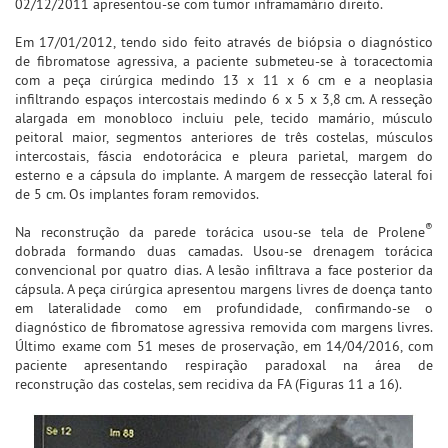
02/12/2011 apresentou-se com tumor inframamário direito.
Em 17/01/2012, tendo sido feito através de biópsia o diagnóstico
de fibromatose agressiva, a paciente submeteu-se à toracectomia
com a peça cirúrgica medindo 13 x 11 x 6 cm e a neoplasia
infiltrando espaços intercostais medindo 6 x 5 x 3,8 cm. A resseção
alargada em monobloco incluiu pele, tecido mamário, músculo
peitoral maior, segmentos anteriores de três costelas, músculos
intercostais, fáscia endotorácica e pleura parietal, margem do
esterno e a cápsula do implante. A margem de ressecção lateral foi
de 5 cm. Os implantes foram removidos.
®
Na reconstrução da parede torácica usou-se tela de Prolene
dobrada formando duas camadas. Usou-se drenagem torácica
convencional por quatro dias. A lesão infiltrava a face posterior da
cápsula. A peça cirúrgica apresentou margens livres de doença tanto
em lateralidade como em profundidade, confirmando-se o
diagnóstico de fibromatose agressiva removida com margens livres.
Último exame com 51 meses de proservação, em 14/04/2016, com
paciente apresentando respiração paradoxal na área de
reconstrução das costelas, sem recidiva da FA (Figuras 11 a 16).