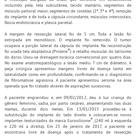
incluindo pele, tela subcutânea, tecido mamário, segmentos de
músculo peitoral maior, segmentos de costelas (2ª, 3ª e 4ª), remoção
do implante e de toda a cápsula circundante, músculos intercostais,
fáscia endotorácica e pleura parietal.
A margem de ressecção lateral foi de 5 cm. Toda a lesão foi
extirpada em monobloco. O implante foi removido. O tumor
ocupava a porção lateral da cápsula do implante. Na reconstrução
®
foi usada tela aloplástica (Prolene
) e retalho muscular do latíssimo
do dorso. Usou-se drenagem torácica convencional por quatro dias.
No exame anatomopatológico a lesão mediu 7 cm de diâmetro. A
peça cirúrgica apresentou margens livres de doença tanto em
lateralidade como em profundidade, confirmando-se o diagnóstico
de fibromatose agressiva. A paciente apresentou seroma na área
operada que foi tratado através de aspirações sucessivas.
A paciente engravidou e, em 09/02/2012, deu à luz criança do
gênero feminino, sadia, por parto cesáreo, amamentando nas duas
mamas, durante dois meses. Em 13/01/2015 procedeu-se à
substituição do implante do lado direito e colocaram-se novos
®
implantes texturizados da marca Eurosilicone
, (240 ml à esquerda
e 220 ml a direita). Em 23 de janeiro de 2017, a paciente se
encontrava livre de doença após o tratamento de ressecção