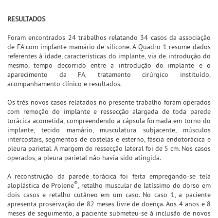
RESULTADOS
Foram encontrados 24 trabalhos relatando 34 casos da associação
de FA com implante mamário de silicone. A Quadro 1 resume dados
referentes à idade, características do implante, via de introdução do
mesmo, tempo decorrido entre a introdução do implante e o
aparecimento da FA, tratamento cirúrgico instituído,
acompanhamento clínico e resultados.
Os três novos casos relatados no presente trabalho foram operados
com remoção do implante e ressecção alargada de toda parede
torácica acometida, compreendendo a cápsula formada em torno do
implante, tecido mamário, musculatura subjacente, músculos
intercostais, segmentos de costelas e esterno, fáscia endotorácica e
pleura parietal. A margem de ressecção lateral foi de 5 cm. Nos casos
operados, a pleura parietal não havia sido atingida.
A reconstrução da parede torácica foi feita empregando-se tela
®
aloplástica de Prolene
, retalho muscular de latíssimo do dorso em
dois casos e retalho cutâneo em um caso. No caso 1, a paciente
apresenta proservação de 82 meses livre de doença. Aos 4 anos e 8
meses de seguimento, a paciente submeteu-se à inclusão de novos