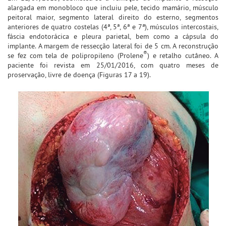
alargada em monobloco que incluiu pele, tecido mamário, músculo
peitoral maior, segmento lateral direito do esterno, segmentos
anteriores de quatro costelas (4ª, 5ª, 6ª e 7ª), músculos intercostais,
fáscia endotorácica e pleura parietal, bem como a cápsula do
implante. A margem de ressecção lateral foi de 5 cm. A reconstrução
®
se fez com tela de polipropileno (Prolene
) e retalho cutâneo. A
paciente foi revista em 25/01/2016, com quatro meses de
proservação, livre de doença (Figuras 17 a 19).