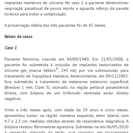
implantes mamários de silicone. No caso 2 a paciente desenvolveu
respiração paradoxal de pouca monta e aguarda reforço da parede
torácica para tratar a complicação.
A proservação média das três pacientes foi de 45 meses.
Relato de casos
Caso 1
Paciente feminina, nascida em 04/09/1980. Em 21/05/2008, a
paciente foi submetida à inclusão de implantes texturizados de
®
silicone gel, (marca Sebbin
, 245 ml), por via submuscular, para
tratamento de hipoplasia mamária. Anteriormente, em 09/12/2003,
fora submetida a tratamento de melanoma extensivo superficial
(Breslow 1 mm, Clark 3), ulcerado, na região peitoral paraesternal
direita, com biópsia de um linfonodo sentinela axilar direito
negativo.
Vinte e três meses após, com idade de 29 anos e cinco meses,
apresentou tumor na região mamária esquerda, setor lateral, com
4,7 x 2,3 cm, medidas obtidas através de ressonância magnética. A
biópsia revelou fibromatose agressiva. Submeteu-se em 06/05/2010
à ressecção alargada da lesão, que consistiu em toracectomia