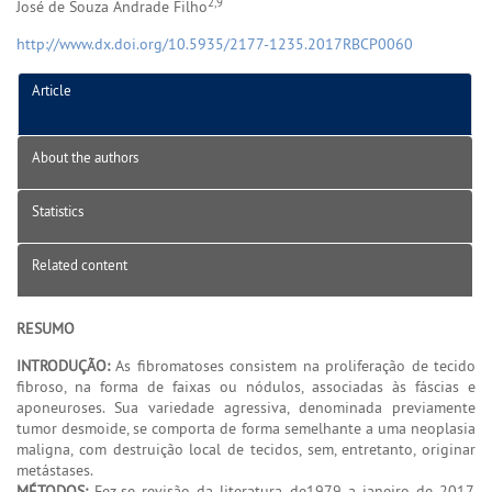
2,9
José de Souza Andrade Filho
http://www.dx.doi.org/10.5935/2177-1235.2017RBCP0060
Article
About the authors
Statistics
Related content
RESUMO
INTRODUÇÃO:
As fibromatoses consistem na proliferação de tecido
fibroso, na forma de faixas ou nódulos, associadas às fáscias e
aponeuroses. Sua variedade agressiva, denominada previamente
tumor desmoide, se comporta de forma semelhante a uma neoplasia
maligna, com destruição local de tecidos, sem, entretanto, originar
metástases.
MÉTODOS:
Fez-se revisão da literatura de1979 a janeiro de 2017.