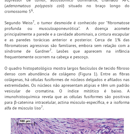
(
adenomatous polyposis coli
) situado no braço longo do
6
cromossomo 5
.
7
Segundo Weiss
, o tumor desmoide é conhecido por "fibromatose
profunda ou musculoaponeurótica". A doença acomete
principalmente a parede e a cavidade abominais, a cintura escapular
e as paredes torácicas anterior e posterior. Cerca de 1% das
fibromatoses agressivas são familiares, embora sem relação com a
7
síndrome de Gardner
. Lesões que aparecem na infância
frequentemente ocorrem na cabeça e pescoço.
O quadro histopatológico mostra largos fascículos de tecido fibroso
denso com abundância de colágeno (Figura 1). Entre as fibras
colágenas, há células fusiformes de núcleos delgados e afilados nas
extremidades. Os núcleos não apresentam atipias e têm um padrão
vesicular de cromatina. O índice mitótico é baixo. A
imunohistoquímica revela que as células fusiformes são positivas
para β-catenina intracelular, actina músculo-específica, e a isoforma
7
alfa de músculo liso
.