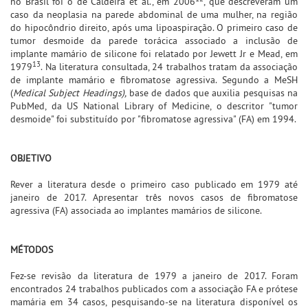
no Brasil foi o de Caldeira et al., em
2006
, que descreveram um
caso da neoplasia na parede abdominal de uma mulher, na região
do hipocôndrio direito, após uma lipoaspiração. O primeiro caso de
tumor desmoide da parede torácica associado a inclusão de
implante mamário de silicone foi relatado por Jewett Jr e Mead, em
13
1979
. Na literatura consultada, 24 trabalhos tratam da associação
de implante mamário e fibromatose agressiva. Segundo a MeSH
(
Medical Subject Headings),
base de dados que auxilia pesquisas na
PubMed, da US National Library of Medicine, o descritor "tumor
desmoide" foi substituído por "fibromatose agressiva" (FA) em 1994.
OBJETIVO
Rever a literatura desde o primeiro caso publicado em 1979 até
janeiro de 2017. Apresentar três novos casos de fibromatose
agressiva (FA) associada ao implantes mamários de silicone.
MÉTODOS
Fez-se revisão da literatura de 1979 a janeiro de 2017. Foram
encontrados 24 trabalhos publicados com a associação FA e prótese
mamária em 34 casos, pesquisando-se na literatura disponível os