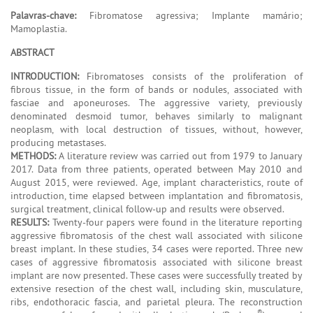
Palavras-chave:
Fibromatose agressiva; Implante mamário;
Mamoplastia.
ABSTRACT
INTRODUCTION:
Fibromatoses consists of the proliferation of
fibrous tissue, in the form of bands or nodules, associated with
fasciae and aponeuroses. The aggressive variety, previously
denominated desmoid tumor, behaves similarly to malignant
neoplasm, with local destruction of tissues, without, however,
producing metastases.
METHODS:
A literature review was carried out from 1979 to January
2017. Data from three patients, operated between May 2010 and
August 2015, were reviewed. Age, implant characteristics, route of
introduction, time elapsed between implantation and fibromatosis,
surgical treatment, clinical follow-up and results were observed.
RESULTS:
Twenty-four papers were found in the literature reporting
aggressive fibromatosis of the chest wall associated with silicone
breast implant. In these studies, 34 cases were reported. Three new
cases of aggressive fibromatosis associated with silicone breast
implant are now presented. These cases were successfully treated by
extensive resection of the chest wall, including skin, musculature,
ribs, endothoracic fascia, and parietal pleura. The reconstruction
®