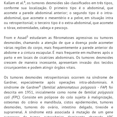
4
Kallam et al.
, os tumores desmoides são classificados em três tipos,
conforme sua localização. O primeiro tipo é o abdominal, que
acomete a parede abdominal anterior; o segundo tipo é o intra-
abdominal, que acomete o mesentério e a pelve, em situação intra
ou retroperitonial; o terceiro tipo é o extra-abdominal, que acomete
o tórax, extremidades, cabeça e pescoço.
5
From e Assad
estudaram as fibromatoses agressivas ou tumores
desmoides, chamando a atenção de que a doença pode acometer
várias regiões do corpo, mais frequentemente a parede anterior do
abdome e a cintura escapular. É mais frequente em mulheres após o
parto e em locais de cicatrizes abdominais. Os tumores desmoides
crescem de maneira incessante, apresentam invasão dos tecidos
circunjacentes e podem atingir órgãos vitais.
Os tumores desmoides retroperitoniais ocorrem na síndrome de
Gardner, especialmente após operações intra-abdominais. A
6
síndrome de Gardner
(
familial adenomatous polyposis - FAP
) foi
descrita em 1951, inicialmente como nome de
familial polyposis
coli (FPC).
Consiste em polipose do colo sujeita à malignização,
osteomas do crânio e mandíbula, cistos epidermoides, tumores
desmoides, tumores do ovário, intestino delgado, tireoide e
suprarrenal. A síndrome está associada à mutação de um gene
supressor de tumor, autossômico dominante, chamado APC