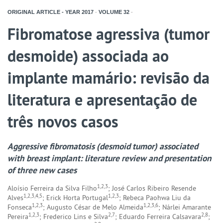
ORIGINAL ARTICLE - YEAR
2017
-
VOLUME
32
-
Fibromatose agressiva (tumor
desmoide) associada ao
implante mamário: revisão da
literatura e apresentação de
três novos casos
Aggressive fibromatosis (desmoid tumor) associated
with breast implant: literature review and presentation
of three new cases
1,2,3
Aloísio Ferreira da Silva Filho
; José Carlos Ribeiro Resende
1,2,3,4,5
1,2,3
Alves
; Erick Horta Portugal
; Rebeca Paohwa Liu da
1,2,3
1,2,3,6
Fonseca
; Augusto César de Melo Almeida
; Nárlei Amarante
1,2,3
2,7
2,8
Pereira
; Frederico Lins e Silva
; Eduardo Ferreira Calsavara
;