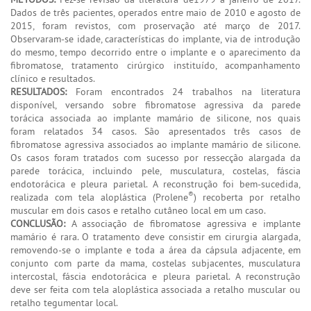
Dados de três pacientes, operados entre maio de 2010 e agosto de
2015, foram revistos, com proservação até março de 2017.
Observaram-se idade, características do implante, via de introdução
do mesmo, tempo decorrido entre o implante e o aparecimento da
fibromatose, tratamento cirúrgico instituído, acompanhamento
clínico e resultados.
RESULTADOS:
Foram encontrados 24 trabalhos na literatura
disponível, versando sobre fibromatose agressiva da parede
torácica associada ao implante mamário de silicone, nos quais
foram relatados 34 casos. São apresentados três casos de
fibromatose agressiva associados ao implante mamário de silicone.
Os casos foram tratados com sucesso por ressecção alargada da
parede torácica, incluindo pele, musculatura, costelas, fáscia
endotorácica e pleura parietal. A reconstrução foi bem-sucedida,
®
realizada com tela aloplástica (Prolene
) recoberta por retalho
muscular em dois casos e retalho cutâneo local em um caso.
CONCLUSÃO:
A associação de fibromatose agressiva e implante
mamário é rara. O tratamento deve consistir em cirurgia alargada,
removendo-se o implante e toda a área da cápsula adjacente, em
conjunto com parte da mama, costelas subjacentes, musculatura
intercostal, fáscia endotorácica e pleura parietal. A reconstrução
deve ser feita com tela aloplástica associada a retalho muscular ou
retalho tegumentar local.