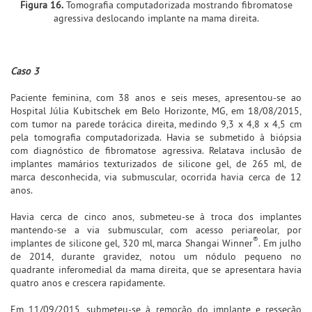
Figura 16.
Tomografia computadorizada mostrando fibromatose
agressiva deslocando implante na mama direita.
Caso 3
Paciente feminina, com 38 anos e seis meses, apresentou-se ao
Hospital Júlia Kubitschek em Belo Horizonte, MG, em 18/08/2015,
com tumor na parede torácica direita, medindo 9,3 x 4,8 x 4,5 cm
pela tomografia computadorizada. Havia se submetido à biópsia
com diagnóstico de fibromatose agressiva. Relatava inclusão de
implantes mamários texturizados de silicone gel, de 265 ml, de
marca desconhecida, via submuscular, ocorrida havia cerca de 12
anos.
Havia cerca de cinco anos, submeteu-se à troca dos implantes
mantendo-se a via submuscular, com acesso periareolar, por
®
implantes de silicone gel, 320 ml, marca Shangai Winner
. Em julho
de 2014, durante gravidez, notou um nódulo pequeno no
quadrante inferomedial da mama direita, que se apresentara havia
quatro anos e crescera rapidamente.
Em 11/09/2015, submeteu-se à remoção do implante e resseção