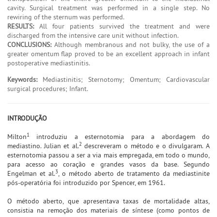
cavity. Surgical treatment was performed in a single step. No
rewiring of the sternum was performed.
RESULTS:
All four patients survived the treatment and were
discharged from the intensive care unit without infection.
CONCLUSIONS:
Although membranous and not bulky, the use of a
greater omentum flap proved to be an excellent approach in infant
postoperative mediastinitis.
Keywords:
Mediastinitis; Sternotomy; Omentum; Cardiovascular
surgical procedures; Infant.
INTRODUÇÃO
1
Milton
introduziu a esternotomia para a abordagem do
2
mediastino. Julian et al.
descreveram o método e o divulgaram. A
esternotomia passou a ser a via mais empregada, em todo o mundo,
para acesso ao coração e grandes vasos da base. Segundo
3
Engelman et al.
, o método aberto de tratamento da mediastinite
pós-operatória foi introduzido por Spencer, em 1961.
O método aberto, que apresentava taxas de mortalidade altas,
consistia na remoção dos materiais de síntese (como pontos de