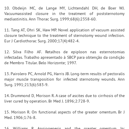
10. Obdeijn MC, de Lange MY, Lichtendahl DH, de Boer WJ.
Vacuumassisted closure in the treatment of poststernotomy
mediastinitis. Ann Thorac Surg. 1999;68(6):2358-60.
11. Tang AT, Ohri SK, Haw MP. Novel application of vacuum assisted
closure technique to the treatment of sternotomy wound infection.
Eur J Cardiothorac Surg. 2000;17(4):482-4.
12. Silva Filho AF. Retalhos de epiploon nas esternotomias
infectadas. Trabalho apresentado à SBCP para obtenção da condição
de Membro Titular. Belo Horizonte; 1997.
13. Pairolero PC, Arnold PG, Harris JB. Long-term results of pectoralis
major muscle transposition for infected sternotomy wounds. Ann
Surg. 1991;213(6):583-9.
14. Drummond D, Morison R. A case of ascites due to cirrhosis of the
liver cured by operation. Br Med J. 1896;2:728-9.
15. Morison R. On functional aspects of the greater omentum. Br J
Med. 1906;1:76-8.
16. Williams R. Angiogenesis and the greater omentum. In: