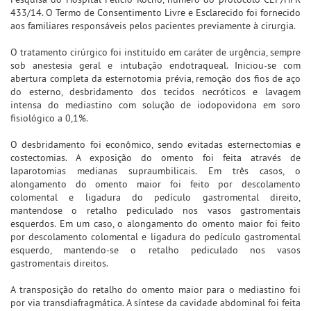
433/14. O Termo de Consentimento Livre e Esclarecido foi fornecido
aos familiares responsáveis pelos pacientes previamente à cirurgia.
O tratamento cirúrgico foi instituído em caráter de urgência, sempre
sob anestesia geral e intubação endotraqueal. Iniciou-se com
abertura completa da esternotomia prévia, remoção dos fios de aço
do esterno, desbridamento dos tecidos necróticos e lavagem
intensa do mediastino com solução de iodopovidona em soro
fisiológico a 0,1%.
O desbridamento foi econômico, sendo evitadas esternectomias e
costectomias. A exposição do omento foi feita através de
laparotomias medianas supraumbilicais. Em três casos, o
alongamento do omento maior foi feito por descolamento
colomental e ligadura do pedículo gastromental direito,
mantendose o retalho pediculado nos vasos gastromentais
esquerdos. Em um caso, o alongamento do omento maior foi feito
por descolamento colomental e ligadura do pedículo gastromental
esquerdo, mantendo-se o retalho pediculado nos vasos
gastromentais direitos.
A transposição do retalho do omento maior para o mediastino foi
por via transdiafragmática. A síntese da cavidade abdominal foi feita