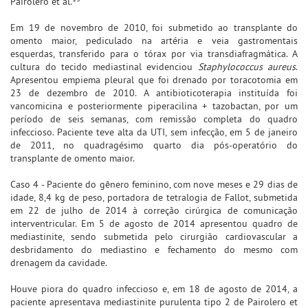
Pairolero et al.
Em 19 de novembro de 2010, foi submetido ao transplante do
omento maior, pediculado na artéria e veia gastromentais
esquerdas, transferido para o tórax por via transdiafragmática. A
cultura do tecido mediastinal evidenciou
Staphylococcus aureus
.
Apresentou empiema pleural que foi drenado por toracotomia em
23 de dezembro de 2010. A antibioticoterapia instituída foi
vancomicina e posteriormente piperacilina + tazobactan, por um
período de seis semanas, com remissão completa do quadro
infeccioso. Paciente teve alta da UTI, sem infecção, em 5 de janeiro
de 2011, no quadragésimo quarto dia pós-operatório do
transplante de omento maior.
Caso 4 - Paciente do gênero feminino, com nove meses e 29 dias de
idade, 8,4 kg de peso, portadora de tetralogia de Fallot, submetida
em 22 de julho de 2014 à correção cirúrgica de comunicação
interventricular. Em 5 de agosto de 2014 apresentou quadro de
mediastinite, sendo submetida pelo cirurgião cardiovascular a
desbridamento do mediastino e fechamento do mesmo com
drenagem da cavidade.
Houve piora do quadro infeccioso e, em 18 de agosto de 2014, a
paciente apresentava mediastinite purulenta tipo 2 de Pairolero et