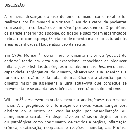
DISCUSSÃO
A primeira descrição do uso do omento maior como retalho foi
14
realizada por Drummond e Morison
em dois casos de pacientes
com ascite, na confecção de um
shunt
portossistêmico. O peritônio
da parede anterior do abdome, do fígado e baço foram escarificados
pelo atrito com esponja, O retalho de omento maior foi suturado às
áreas escarificadas. Houve absorção da ascite.
15
Em 1906, Morison
denominou o omento maior de "policial do
abdome", tendo em vista sua excepcional capacidade de bloquear
inflamações e fístulas dos órgãos intra-abdominais. Descreveu ainda
capacidade angiogênica do omento, observando sua aderência a
tumores do ovário e da tuba uterina. Chamou a atenção que o
omento maior se assemelha a uma água-viva que consegue se
movimentar e se adaptar às saliências e reentrâncias do abdome.
16
Williams
descreveu minuciosamente a angiogênese no omento
maior. A angiogênese é a formação de novos vasos sanguíneos,
distinta do aumento da vascularização por vasodilatação ou
alongamento vascular. É indispensável em várias condições normais
ou patológicas como crescimento de tecidos e órgãos, inflamação
crônica, cicatrização, neoplasias e reações imunológicas. Profusa