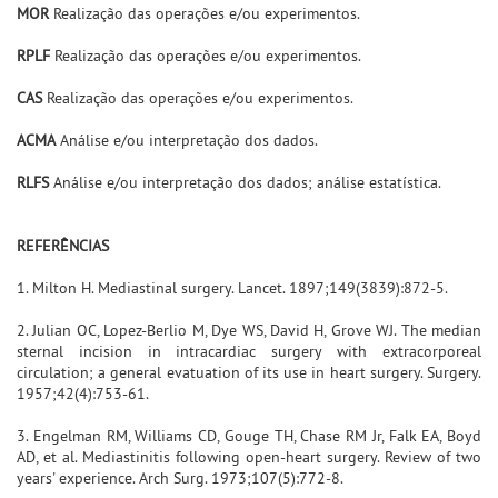
MOR
Realização das operações e/ou experimentos.
RPLF
Realização das operações e/ou experimentos.
CAS
Realização das operações e/ou experimentos.
ACMA
Análise e/ou interpretação dos dados.
RLFS
Análise e/ou interpretação dos dados; análise estatística.
REFERÊNCIAS
1. Milton H. Mediastinal surgery. Lancet. 1897;149(3839):872-5.
2. Julian OC, Lopez-Berlio M, Dye WS, David H, Grove WJ. The median
sternal incision in intracardiac surgery with extracorporeal
circulation; a general evatuation of its use in heart surgery. Surgery.
1957;42(4):753-61.
3. Engelman RM, Williams CD, Gouge TH, Chase RM Jr, Falk EA, Boyd
AD, et al. Mediastinitis following open-heart surgery. Review of two
years' experience. Arch Surg. 1973;107(5):772-8.