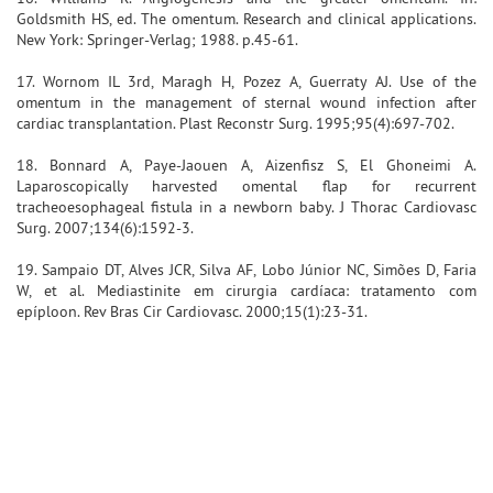
Goldsmith HS, ed. The omentum. Research and clinical applications.
New York: Springer-Verlag; 1988. p.45-61.
17. Wornom IL 3rd, Maragh H, Pozez A, Guerraty AJ. Use of the
omentum in the management of sternal wound infection after
cardiac transplantation. Plast Reconstr Surg. 1995;95(4):697-702.
18. Bonnard A, Paye-Jaouen A, Aizenfisz S, El Ghoneimi A.
Laparoscopically harvested omental flap for recurrent
tracheoesophageal fistula in a newborn baby. J Thorac Cardiovasc
Surg. 2007;134(6):1592-3.
19. Sampaio DT, Alves JCR, Silva AF, Lobo Júnior NC, Simões D, Faria
W, et al. Mediastinite em cirurgia cardíaca: tratamento com
epíploon. Rev Bras Cir Cardiovasc. 2000;15(1):23-31.