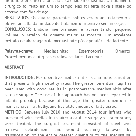
de todo o omento maior para a cavidade mediastinal. O tratamento
cirúrgico foi feito em um só tempo. Não foi feita nova síntese do
esterno com fios de aço.
RESULTADOS:
Os quatro pacientes sobreviveram ao tratamento e
obtiveram alta da unidade de tratamento intensivo sem infecção.
CONCLUSÕES:
Embora membranáceo e apresentando pequeno
volume, o retalho de omento maior se mostrou um excelente
método de abordagem da mediastinite pós-operatória do lactente.
Palavras-chave:
Mediastinite; Esternotomia; Omento;
Procedimentos cirúrgicos cardiovasculares; Lactente.
ABSTRACT
INTRODUCTION:
Postoperative mediastinitis is a serious condition
that presents high mortality rates. The greater omentum flap has
been used with good results in postoperative mediastinitis after
cardiac surgery. The use of this approach has not been reported in
infants probably because at this age, the greater omentum is
membranous, not bulky, and has little amount of fatty tissue.
METHOD:
Between July 2010 and August 2014, four infants who
presented with mediastinitis after a cardiac surgery via sternotomy
were treated. The surgical treatment consisted of steel wire
removal, debridement, and wound washing, followed by
transposition of the entire greater omentum to the mediastinal