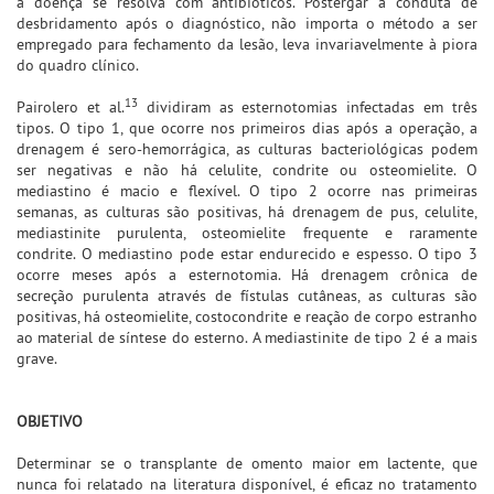
a doença se resolva com antibióticos. Postergar a conduta de
desbridamento após o diagnóstico, não importa o método a ser
empregado para fechamento da lesão, leva invariavelmente à piora
do quadro clínico.
13
Pairolero et al.
dividiram as esternotomias infectadas em três
tipos. O tipo 1, que ocorre nos primeiros dias após a operação, a
drenagem é sero-hemorrágica, as culturas bacteriológicas podem
ser negativas e não há celulite, condrite ou osteomielite. O
mediastino é macio e flexível. O tipo 2 ocorre nas primeiras
semanas, as culturas são positivas, há drenagem de pus, celulite,
mediastinite purulenta, osteomielite frequente e raramente
condrite. O mediastino pode estar endurecido e espesso. O tipo 3
ocorre meses após a esternotomia. Há drenagem crônica de
secreção purulenta através de fístulas cutâneas, as culturas são
positivas, há osteomielite, costocondrite e reação de corpo estranho
ao material de síntese do esterno. A mediastinite de tipo 2 é a mais
grave.
OBJETIVO
Determinar se o transplante de omento maior em lactente, que
nunca foi relatado na literatura disponível, é eficaz no tratamento