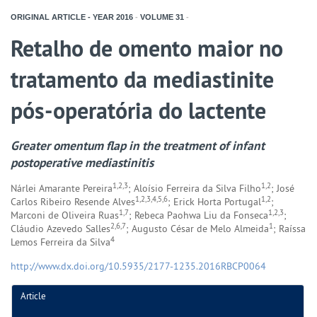
ORIGINAL ARTICLE - YEAR
2016
-
VOLUME
31
-
Retalho de omento maior no
tratamento da mediastinite
pós-operatória do lactente
Greater omentum flap in the treatment of infant
postoperative mediastinitis
1,2,3
1,2
Nárlei Amarante Pereira
; Aloísio Ferreira da Silva Filho
; José
1,2,3,4,5,6
1,2
Carlos Ribeiro Resende Alves
; Erick Horta Portugal
;
1,7
1,2,3
Marconi de Oliveira Ruas
; Rebeca Paohwa Liu da Fonseca
;
2,6,7
1
Cláudio Azevedo Salles
; Augusto César de Melo Almeida
; Raíssa
4
Lemos Ferreira da Silva
http://www.dx.doi.org/10.5935/2177-1235.2016RBCP0064
Article