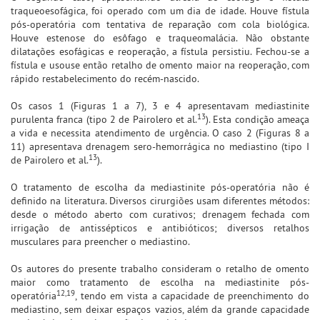
traqueoesofágica, foi operado com um dia de idade. Houve fístula
pós-operatória com tentativa de reparação com cola biológica.
Houve estenose do esôfago e traqueomalácia. Não obstante
dilatações esofágicas e reoperação, a fístula persistiu. Fechou-se a
fístula e usouse então retalho de omento maior na reoperação, com
rápido restabelecimento do recém-nascido.
Os casos 1 (Figuras 1 a 7), 3 e 4 apresentavam mediastinite
13
purulenta franca (tipo 2 de Pairolero et al.
). Esta condição ameaça
a vida e necessita atendimento de urgência. O caso 2 (Figuras 8 a
11) apresentava drenagem sero-hemorrágica no mediastino (tipo I
13
de Pairolero et al.
).
O tratamento de escolha da mediastinite pós-operatória não é
definido na literatura. Diversos cirurgiões usam diferentes métodos:
desde o método aberto com curativos; drenagem fechada com
irrigação de antissépticos e antibióticos; diversos retalhos
musculares para preencher o mediastino.
Os autores do presente trabalho consideram o retalho de omento
maior como tratamento de escolha na mediastinite pós-
12,19
operatória
, tendo em vista a capacidade de preenchimento do
mediastino, sem deixar espaços vazios, além da grande capacidade