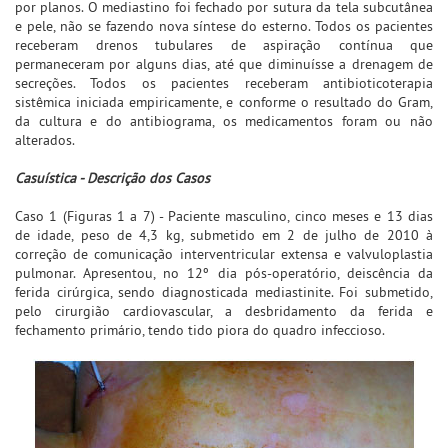
por planos. O mediastino foi fechado por sutura da tela subcutânea
e pele, não se fazendo nova síntese do esterno. Todos os pacientes
receberam drenos tubulares de aspiração contínua que
permaneceram por alguns dias, até que diminuísse a drenagem de
secreções. Todos os pacientes receberam antibioticoterapia
sistêmica iniciada empiricamente, e conforme o resultado do Gram,
da cultura e do antibiograma, os medicamentos foram ou não
alterados.
Casuística - Descrição dos Casos
Caso 1 (Figuras 1 a 7) - Paciente masculino, cinco meses e 13 dias
de idade, peso de 4,3 kg, submetido em 2 de julho de 2010 à
correção de comunicação interventricular extensa e valvuloplastia
pulmonar. Apresentou, no 12º dia pós-operatório, deiscência da
ferida cirúrgica, sendo diagnosticada mediastinite. Foi submetido,
pelo cirurgião cardiovascular, a desbridamento da ferida e
fechamento primário, tendo tido piora do quadro infeccioso.