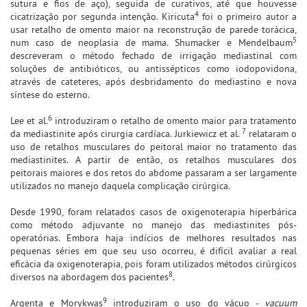
sutura e fios de aço), seguida de curativos, até que houvesse
4
cicatrização por segunda intenção. Kiricuta
foi o primeiro autor a
usar retalho de omento maior na reconstrução de parede torácica,
5
num caso de neoplasia de mama. Shumacker e Mendelbaum
descreveram o método fechado de irrigação mediastinal com
soluções de antibióticos, ou antissépticos como iodopovidona,
através de cateteres, após desbridamento do mediastino e nova
síntese do esterno.
6
Lee et al.
introduziram o retalho de omento maior para tratamento
7
da mediastinite após cirurgia cardíaca. Jurkiewicz et al.
relataram o
uso de retalhos musculares do peitoral maior no tratamento das
mediastinites. A partir de então, os retalhos musculares dos
peitorais maiores e dos retos do abdome passaram a ser largamente
utilizados no manejo daquela complicação cirúrgica.
Desde 1990, foram relatados casos de oxigenoterapia hiperbárica
como método adjuvante no manejo das mediastinites pós-
operatórias. Embora haja indícios de melhores resultados nas
pequenas séries em que seu uso ocorreu, é difícil avaliar a real
eficácia da oxigenoterapia, pois foram utilizados métodos cirúrgicos
8
diversos na abordagem dos pacientes
.
9
Argenta e Morykwas
introduziram o uso do vácuo -
vacuum