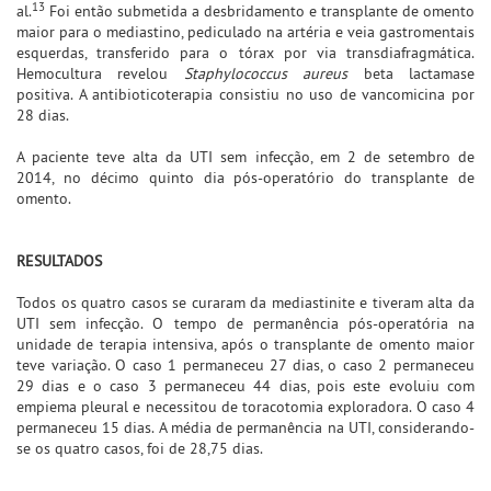
13
al.
Foi então submetida a desbridamento e transplante de omento
maior para o mediastino, pediculado na artéria e veia gastromentais
esquerdas, transferido para o tórax por via transdiafragmática.
Hemocultura revelou
Staphylococcus aureus
beta lactamase
positiva. A antibioticoterapia consistiu no uso de vancomicina por
28 dias.
A paciente teve alta da UTI sem infecção, em 2 de setembro de
2014, no décimo quinto dia pós-operatório do transplante de
omento.
RESULTADOS
Todos os quatro casos se curaram da mediastinite e tiveram alta da
UTI sem infecção. O tempo de permanência pós-operatória na
unidade de terapia intensiva, após o transplante de omento maior
teve variação. O caso 1 permaneceu 27 dias, o caso 2 permaneceu
29 dias e o caso 3 permaneceu 44 dias, pois este evoluiu com
empiema pleural e necessitou de toracotomia exploradora. O caso 4
permaneceu 15 dias. A média de permanência na UTI, considerando-
se os quatro casos, foi de 28,75 dias.