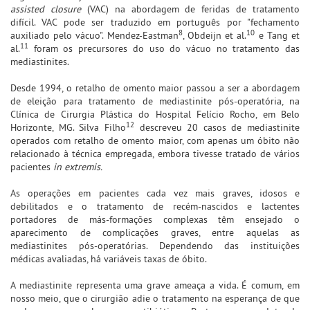
assisted closure
(VAC) na abordagem de feridas de tratamento
difícil. VAC pode ser traduzido em português por "fechamento
8
10
auxiliado pelo vácuo". Mendez-Eastman
, Obdeijn et al.
e Tang et
11
al.
foram os precursores do uso do vácuo no tratamento das
mediastinites.
Desde 1994, o retalho de omento maior passou a ser a abordagem
de eleição para tratamento de mediastinite pós-operatória, na
Clínica de Cirurgia Plástica do Hospital Felício Rocho, em Belo
12
Horizonte, MG. Silva Filho
descreveu 20 casos de mediastinite
operados com retalho de omento maior, com apenas um óbito não
relacionado à técnica empregada, embora tivesse tratado de vários
pacientes
in extremis.
As operações em pacientes cada vez mais graves, idosos e
debilitados e o tratamento de recém-nascidos e lactentes
portadores de más-formações complexas têm ensejado o
aparecimento de complicações graves, entre aquelas as
mediastinites pós-operatórias. Dependendo das instituições
médicas avaliadas, há variáveis taxas de óbito.
A mediastinite representa uma grave ameaça a vida. É comum, em
nosso meio, que o cirurgião adie o tratamento na esperança de que