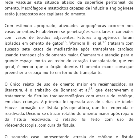
rede vascular está situada abaixo da superfície peritoneal do
omento. Macrófagos e mastócitos capazes de induzir a angiogênese
estão justapostos aos capilares do omento.
Com estímulo apropriado, atividades angiogênicas ocorrem nos
vasos omentais. Estabelecem-se penetrações vasculares e conexões
com vasos de tecidos adjacentes. Fatores angiogênicos foram
16
17
isolados em omento de gatos
. Wornom III et al.
trataram com
sucesso sete casos de mediastinite após transplante cardíaco
usando transposição de omento maior. Chamaram a atenção para o
grande espaço morto ao redor do coração transplantado, que em
geral, é menor que o órgão doente. O omento maior consegue
preencher o espaço morto em torno do transplante.
O único relato de uso de omento maior em recémnascidos, na
18
literatura, é o trabalho de Bonnard et al
, que descreveram o
tratamento de fístulas traqueoesofágicas com atresia do esôfago,
em duas crianças. A primeira foi operada aos dois dias de idade.
Houve formação de fístula pós-operatória, que foi reoperada e
recidivada. Decidiu-se utilizar retalho de omento maior após reparo
da fístula recidivada. O retalho foi feito com uso de
videoendoscopia, com cura da fístula.
O segundo caso, apresentando atresia de esôfago e fístula