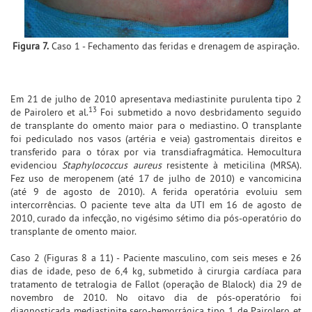
Figura 7.
Caso 1 - Fechamento das feridas e drenagem de aspiração.
Em 21 de julho de 2010 apresentava mediastinite purulenta tipo 2
13
de Pairolero et al.
Foi submetido a novo desbridamento seguido
de transplante do omento maior para o mediastino. O transplante
foi pediculado nos vasos (artéria e veia) gastromentais direitos e
transferido para o tórax por via transdiafragmática. Hemocultura
evidenciou
Staphylococcus aureus
resistente à meticilina (MRSA).
Fez uso de meropenem (até 17 de julho de 2010) e vancomicina
(até 9 de agosto de 2010). A ferida operatória evoluiu sem
intercorrências. O paciente teve alta da UTI em 16 de agosto de
2010, curado da infecção, no vigésimo sétimo dia pós-operatório do
transplante de omento maior.
Caso 2 (Figuras 8 a 11) - Paciente masculino, com seis meses e 26
dias de idade, peso de 6,4 kg, submetido à cirurgia cardíaca para
tratamento de tetralogia de Fallot (operação de Blalock) dia 29 de
novembro de 2010. No oitavo dia de pós-operatório foi
diagnosticada mediastinite sero-hemorrágica tipo 1 de Pairolero et