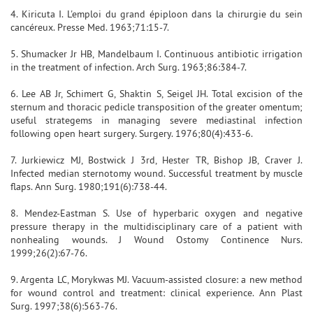
4. Kiricuta I. L'emploi du grand épiploon dans la chirurgie du sein
cancéreux. Presse Med. 1963;71:15-7.
5. Shumacker Jr HB, Mandelbaum I. Continuous antibiotic irrigation
in the treatment of infection. Arch Surg. 1963;86:384-7.
6. Lee AB Jr, Schimert G, Shaktin S, Seigel JH. Total excision of the
sternum and thoracic pedicle transposition of the greater omentum;
useful strategems in managing severe mediastinal infection
following open heart surgery. Surgery. 1976;80(4):433-6.
7. Jurkiewicz MJ, Bostwick J 3rd, Hester TR, Bishop JB, Craver J.
Infected median sternotomy wound. Successful treatment by muscle
flaps. Ann Surg. 1980;191(6):738-44.
8. Mendez-Eastman S. Use of hyperbaric oxygen and negative
pressure therapy in the multidisciplinary care of a patient with
nonhealing wounds. J Wound Ostomy Continence Nurs.
1999;26(2):67-76.
9. Argenta LC, Morykwas MJ. Vacuum-assisted closure: a new method
for wound control and treatment: clinical experience. Ann Plast
Surg. 1997;38(6):563-76.