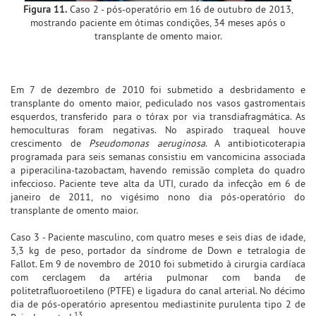
Figura 11.
Caso 2 - pós-operatório em 16 de outubro de 2013,
mostrando paciente em ótimas condições, 34 meses após o
transplante de omento maior.
Em 7 de dezembro de 2010 foi submetido a desbridamento e
transplante do omento maior, pediculado nos vasos gastromentais
esquerdos, transferido para o tórax por via transdiafragmática. As
hemoculturas foram negativas. No aspirado traqueal houve
crescimento de
Pseudomonas aeruginosa
. A antibioticoterapia
programada para seis semanas consistiu em vancomicina associada
a piperacilina-tazobactam, havendo remissão completa do quadro
infeccioso. Paciente teve alta da UTI, curado da infecção em 6 de
janeiro de 2011, no vigésimo nono dia pós-operatório do
transplante de omento maior.
Caso 3 - Paciente masculino, com quatro meses e seis dias de idade,
3,3 kg de peso, portador da síndrome de Down e tetralogia de
Fallot. Em 9 de novembro de 2010 foi submetido à cirurgia cardíaca
com cerclagem da artéria pulmonar com banda de
politetrafluoroetileno (PTFE) e ligadura do canal arterial. No décimo
dia de pós-operatório apresentou mediastinite purulenta tipo 2 de
13