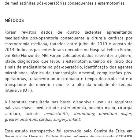
de mediastinites pós-operatórias consequentes a esternotomias.
MÉTODOS
Foram revistos dados de quatro lactentes apresentando
mediastinite pós-operatória consequente a cirurgia cardíaca por
esternotomia mediana, tratados entre julho de 2010 e agosto de
2014. Todos os pacientes foram operados no Hospital Felício Rocho,
em Belo Horizonte, MG. Foram coletados dados referentes a gênero,
idade, diagnóstico que levou à esternotomia, tempo de início dos
sinais de mediastinite no pós-operatório, identificação dos agentes
microbianos, técnica de transposição omental, complicações pós-
operatórias, tratamento antimicrobiano e tempo decorrido entre o
transplante de omento maior e a alta da unidade de terapia
intensiva (UTI).
A literatura consultada nas bases disponíveis usou as seguintes
palavras-chave: mediastinite, esternotomia, omento maior, cirurgia
cardíaca, lactente,
mediastinitis, sternotomy, omentum majus,
greater omentum, cardiac surgery, infant
.
Esse estudo retrospectivo foi aprovado pelo Comitê de Ética em
Pesquisa do Hospital Felício Rocho, número do protocolo CEP/HFR